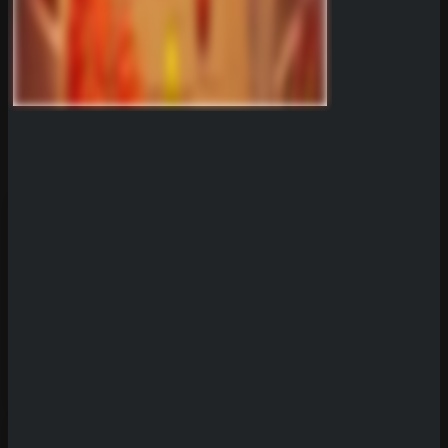
Sicher dir einen 100% Bonus bis 500€ und spiele 3
Try Our Featured Games