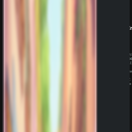
Prestige
SpinE
BESITZER:
JAHRES
Aurevia
10.000.0
IT
BESITZE
Group
GBL
LIZENZ:
Solution
Curacao
N.V.
LIZENZ:
Curacao