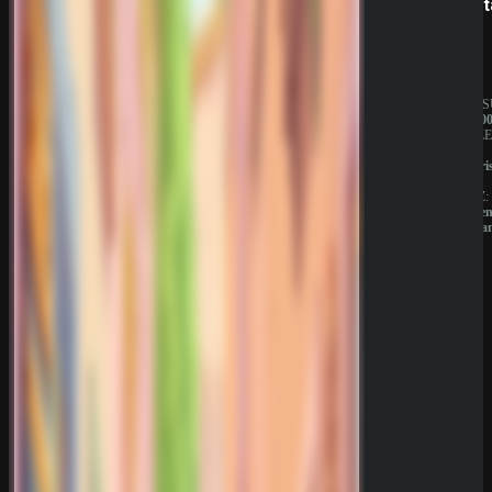
SpinBetter
Betist
JAHRESUMSATZ:
JAHRES
20.000.000€
1.000.00
BESITZER:
BESITZE
Sprut
Liernin
Group
Enterpri
B.V.
LTD
LIZENZ:
LIZENZ:
Curacao
Komore
(Anjoua
QuickWin
Wyns