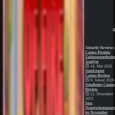
8. Januar 2026
SpinBetter Casino
Review
22. Dezember
2025
Slot-
Neuerscheinungen i
November 2025
3. November
2025
Aktuelle Reviews
Casino Prestige
Zahlungsmethode
Analyse
18. Mai 2026
SpinEmpire
Casino Review
8. Januar 2026
SpinBetter Casino
Review
22. Dezember
2025
Slot-
Neuerscheinunge
im November