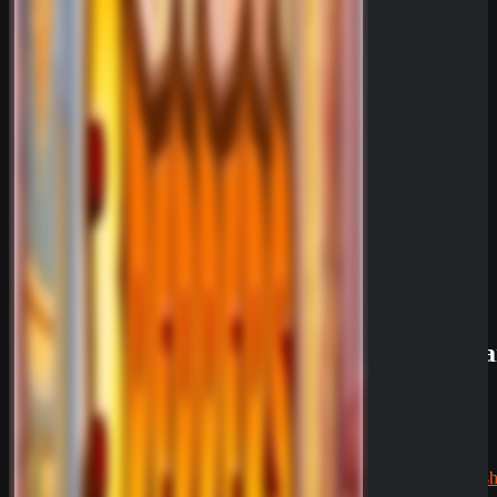
SpinBetter
Casino
Review
Slot-
Neuersche
inungen
im
November
2025
Neue
Slots im
Oktober
2025
Neueste
Kommenta
Alex
zu
Dazard
rami
zu
CryptoRus