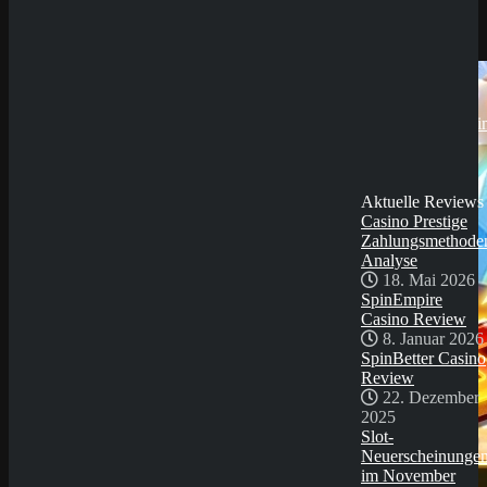
8. Januar 2026
Sicher dir einen 100% Bonus bis 500€ und spiele 3
SpinBetter Casino
Reactors of Doom
Review
Try Our Featured Games
22. Dezember
2025
Slot-
Neuerscheinungen i
November 2025
3. November
2025
Aktuelle Reviews
Casino Prestige
Zahlungsmethode
Analyse
18. Mai 2026
SpinEmpire
Casino Review
8. Januar 2026
SpinBetter Casino
Review
22. Dezember
2025
Slot-
Neuerscheinunge
im November