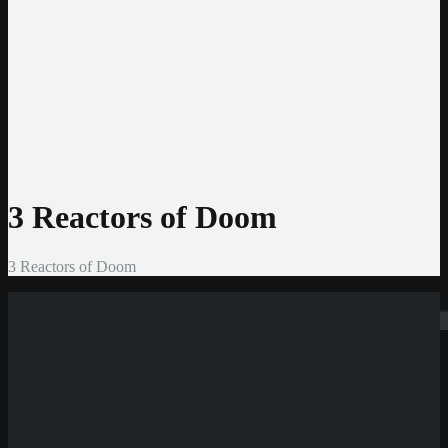
Jeton
CashtoCode
MiFinity
MuchBetter
Auszahlmethoden
Bank Überweisung
MasterCard
Visa
Skrill
Bitcoin
3 Reactors of Doom
3 Reactors of Doom
Suchen
Neue Casinos