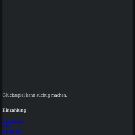
Save my name, email, and website in this
browser for the next time I comment.
Glücksspiel kann süchtig machen.
Einzahlung
Mastercard
Visa
Apple Pay