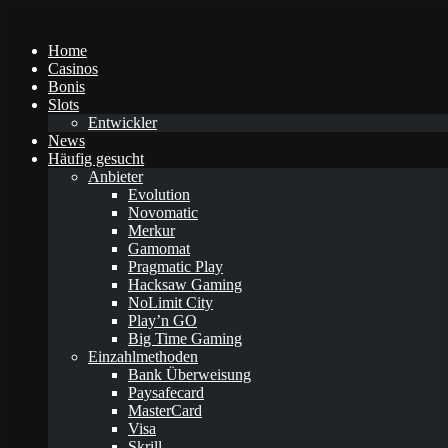
Home
Casinos
Bonis
Slots
Entwickler
News
Häufig gesucht
Anbieter
Evolution
Novomatic
Merkur
Gamomat
Pragmatic Play
Hacksaw Gaming
NoLimit City
Play’n GO
Big Time Gaming
Einzahlmethoden
Bank Überweisung
Paysafecard
MasterCard
Visa
Skrill