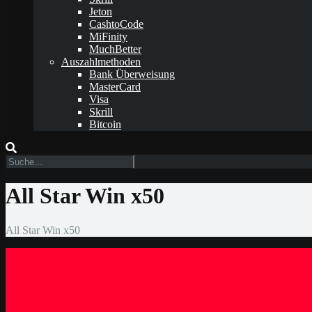
Jeton
CashtoCode
MiFinity
MuchBetter
Auszahlmethoden
Bank Überweisung
MasterCard
Visa
Skrill
Bitcoin
All Star Win x50
All Star Win x50