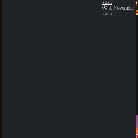
2025
3. November
2025
Demo Spiel
Demo Spiel