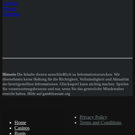
Casinos
Partner
Ratgeber
Hinweis
Die Inhalte dienen ausschließlich zu Informationszwecken. Wir
übernehmen keine Haftung für die Richtigkeit, Vollständigkeit und Aktualität
der bereitgestellten Informationen. Glücksspiel kann süchtig machen. Spielen
Sie verantwortungsbewusst und nur, wenn Sie das gesetzliche Mindestalter
erreicht haben. Hilfe auf gambleaware.org
© Copyright 2025
Privacy Policy
Home
Terms and Conditions
Casinos
Bonis