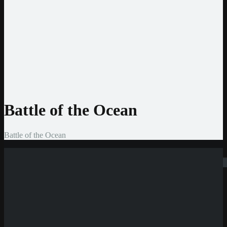
Jeton
CashtoCode
MiFinity
MuchBetter
Auszahlmethoden
Bank Überweisung
MasterCard
Visa
Skrill
Bitcoin
Battle of the Ocean
Battle of the Ocean
Suchen
Neue Casinos