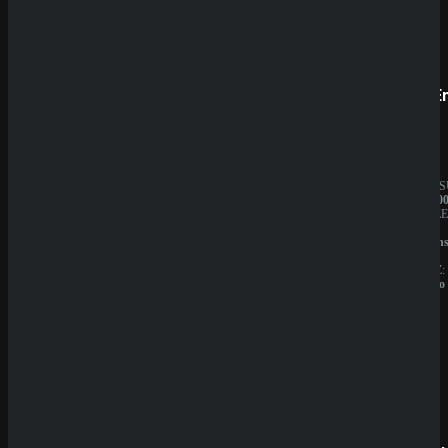
Prestige
SpinE
BESITZER:
JAHRES
Aurevia
10.000.0
IT
BESITZE
Group
GBL
LIZENZ:
Solution
Curacao
N.V.
LIZENZ:
Curacao