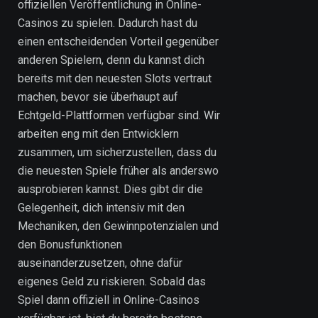
offiziellen Veröffentlichung in Online-
Casinos zu spielen. Dadurch hast du
einen entscheidenden Vorteil gegenüber
anderen Spielern, denn du kannst dich
bereits mit den neuesten Slots vertraut
machen, bevor sie überhaupt auf
Echtgeld-Plattformen verfügbar sind. Wir
arbeiten eng mit den Entwicklern
zusammen, um sicherzustellen, dass du
die neuesten Spiele früher als anderswo
ausprobieren kannst. Dies gibt dir die
Gelegenheit, dich intensiv mit den
Mechaniken, den Gewinnpotenzialen und
den Bonusfunktionen
auseinanderzusetzen, ohne dafür
eigenes Geld zu riskieren. Sobald das
Spiel dann offiziell in Online-Casinos