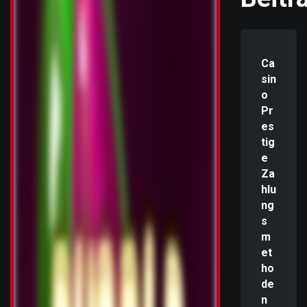
Ca
sin
o
Pr
es
tig
e
Za
hlu
ng
s
m
et
ho
de
n