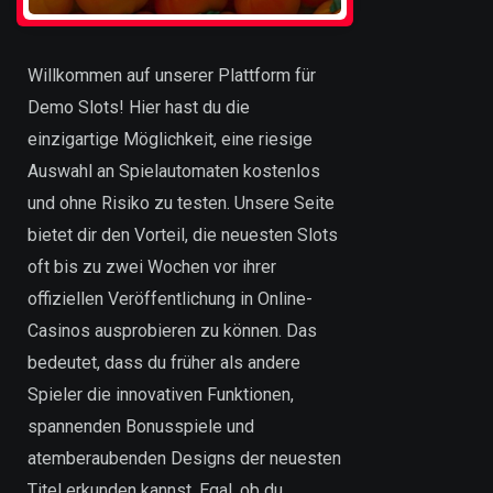
Willkommen auf unserer Plattform für
Demo Slots! Hier hast du die
einzigartige Möglichkeit, eine riesige
Auswahl an Spielautomaten kostenlos
und ohne Risiko zu testen. Unsere Seite
bietet dir den Vorteil, die neuesten Slots
oft bis zu zwei Wochen vor ihrer
offiziellen Veröffentlichung in Online-
Casinos ausprobieren zu können. Das
bedeutet, dass du früher als andere
Spieler die innovativen Funktionen,
spannenden Bonusspiele und
atemberaubenden Designs der neuesten
Titel erkunden kannst. Egal, ob du