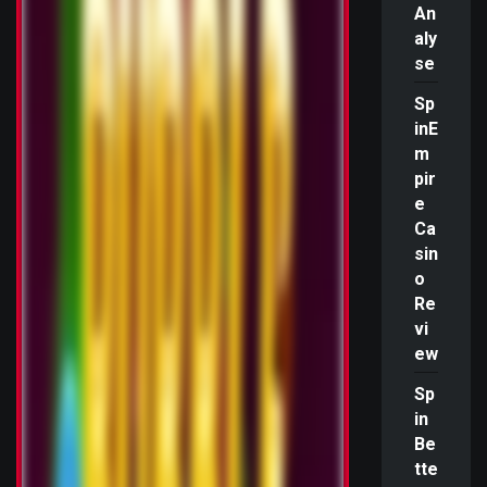
An
aly
se
Sp
inE
m
pir
e
Ca
sin
o
Re
vi
ew
Sp
in
Be
tte