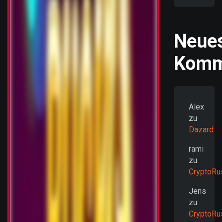
Neue
Komm
Alex
zu
Dazard
rami
zu
CryptoRu
Jens
zu
CryptoRu