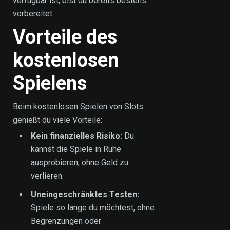
verfügbar ist, bist du bereits bestens
vorbereitet.
Vorteile des
kostenlosen
Spielens
Beim kostenlosen Spielen von Slots
genießt du viele Vorteile:
Kein finanzielles Risiko:
Du
kannst die Spiele in Ruhe
ausprobieren, ohne Geld zu
verlieren.
Uneingeschränktes Testen:
Spiele so lange du möchtest, ohne
Begrenzungen oder