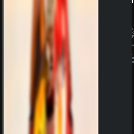
SpinBetter
Betist
JAHRESUMSATZ:
JAHRES
20.000.000€
1.000.00
BESITZER:
BESITZE
Sprut
Liernin
Group
Enterpri
B.V.
LTD
LIZENZ:
LIZENZ:
Curacao
Komore
(Anjoua
QuickWin
Wyns