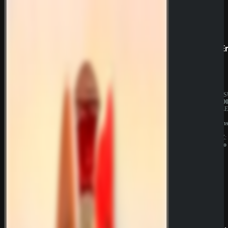
Prestige
SpinE
BESITZER:
JAHRES
Aurevia
10.000.0
IT
BESITZE
Group
GBL
LIZENZ:
Solution
Curacao
N.V.
LIZENZ:
Curacao