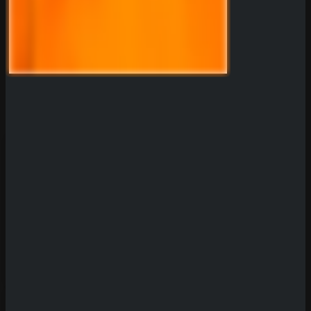
Sicher dir einen 100% Bonus bis 500€ und spie
Try Our Featured Games