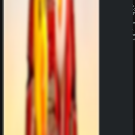
JAHRESUMSATZ:
JAHRES
1.000.000€
1.000.00
BESITZER:
BESITZE
Liernin
Liernin
Enterprises
Enterpri
LTD
LTD
LIZENZ:
LIZENZ:
Komoren
Komore
(Anjouan)
(Anjoua
Neueste
Beiträge
Casino
Prestige
Zahlungs
methoden
Analyse
SpinEmpir
e Casino
Review