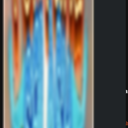
SpinBetter
Casino
Review
Slot-
Neuersche
inungen
im
November
2025
Neue
Slots im
Oktober
2025
Neueste
Kommenta
Alex
zu
Dazard
rami
zu
CryptoRus