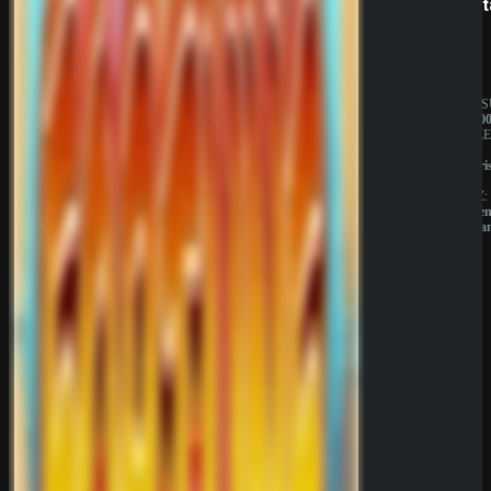
SpinBetter
Betist
JAHRESUMSATZ:
JAHRES
20.000.000€
1.000.00
BESITZER:
BESITZE
Sprut
Liernin
Group
Enterpri
B.V.
LTD
LIZENZ:
LIZENZ:
Curacao
Komore
(Anjoua
QuickWin
Wyns