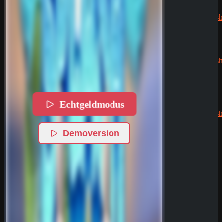
Jens
zu
CryptoRush
200% bis
zu 2.500€
Silizi
zu
CryptoRush
200% bis
zu 2.500€
Robert99
Echtgeldmodus
zu
CryptoRush
200% bis
zu 2.500€
Demoversion
News
Casino Prestige
Zahlungsmethoden
Analyse
18. Mai 2026
SpinEmpire Casino
Review