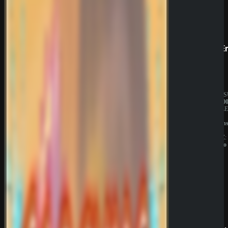
Prestige
SpinE
BESITZER:
JAHRES
Aurevia
10.000.0
IT
BESITZE
Group
GBL
LIZENZ:
Solution
Curacao
N.V.
LIZENZ:
Curacao