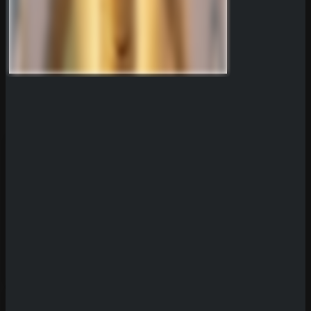
Sicher dir einen 100% Bonus bis 500€ und spi
Try Our Featured Games