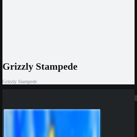
Jeton
CashtoCode
MiFinity
MuchBetter
Auszahlmethoden
Bank Überweisung
MasterCard
Visa
Skrill
Bitcoin
Grizzly Stampede
Grizzly Stampede
Suchen
Rate Game
(
0
Votes)
Neue Casinos