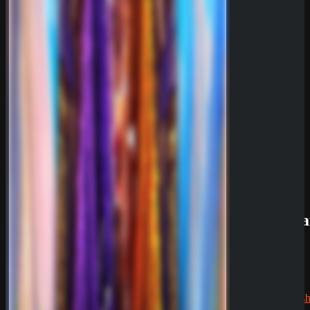
SpinBetter
Casino
Review
Slot-
Neuersche
inungen
im
November
2025
Neue
Slots im
Oktober
2025
Neueste
Kommenta
Alex
zu
Dazard
rami
zu
CryptoRus