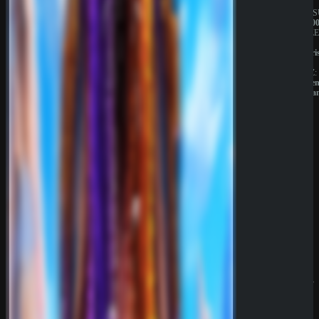
JAHRESUMSATZ:
JAHRES
1.000.000€
1.000.00
BESITZER:
BESITZE
Liernin
Liernin
Enterprises
Enterpri
LTD
LTD
LIZENZ:
LIZENZ:
Komoren
Komore
(Anjouan)
(Anjoua
Neueste
Beiträge
Casino
Prestige
Zahlungs
methoden
Analyse
SpinEmpir
e Casino
Review