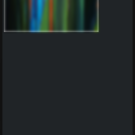
Sicher dir einen 100% Bonus bis 500€ und spiele G
Try Our Featured Games