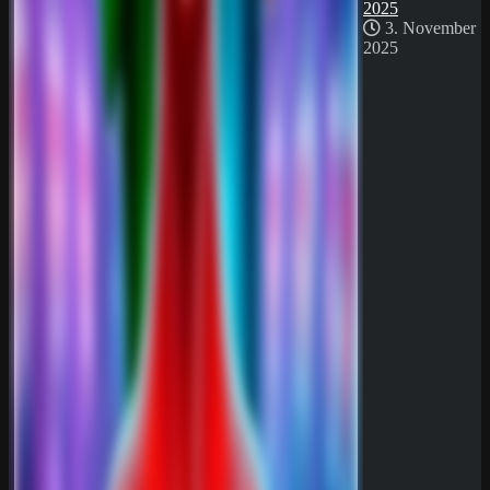
2025
3. November
2025