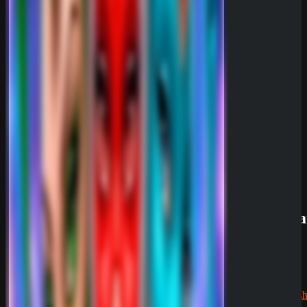
SpinBetter
Casino
Review
Slot-
Neuersche
inungen
im
November
2025
Neue
Slots im
Oktober
2025
Neueste
Kommenta
Alex
zu
Dazard
rami
zu
CryptoRus