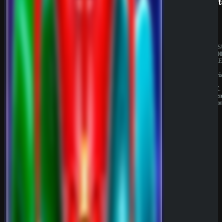
SpinBetter
Betist
JAHRESUMSATZ:
JAHRES
20.000.000€
1.000.00
BESITZER:
BESITZE
Sprut
Liernin
Group
Enterpri
B.V.
LTD
LIZENZ:
LIZENZ:
Curacao
Komore
(Anjoua
QuickWin
Wyns