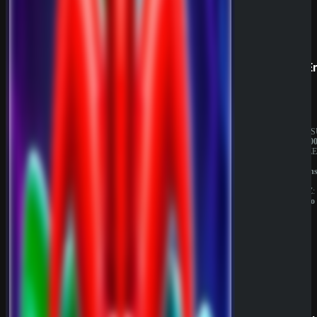
Prestige
SpinE
BESITZER:
JAHRES
Aurevia
10.000.0
IT
BESITZE
Group
GBL
LIZENZ:
Solution
Curacao
N.V.
LIZENZ:
Curacao