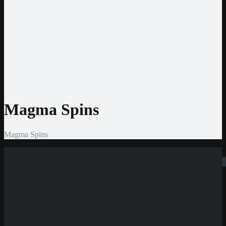
Jeton
CashtoCode
MiFinity
MuchBetter
Auszahlmethoden
Bank Überweisung
MasterCard
Visa
Skrill
Bitcoin
Magma Spins
Magma Spins
Suchen
Neue Casinos