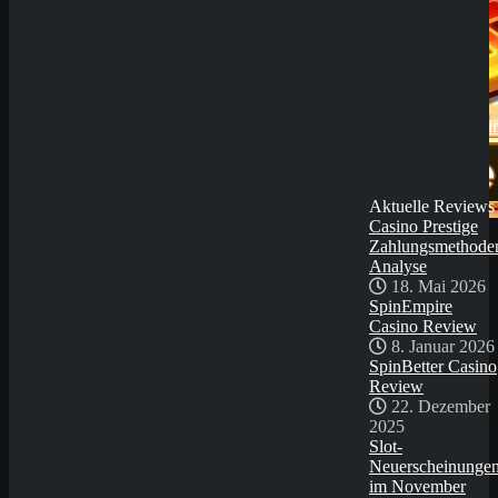
8. Januar 2026
SpinBetter Casino
Review
22. Dezember
2025
Slot-
Neuerscheinungen i
November 2025
3. November
2025
Aktuelle Reviews
Casino Prestige
Demo Spiel
Zahlungsmethode
Analyse
18. Mai 2026
SpinEmpire
Casino Review
8. Januar 2026
SpinBetter Casino
Review
22. Dezember
2025
Slot-
Neuerscheinunge
im November