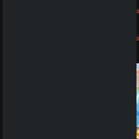
Jens
zu
Having issues with
Magma Spins
?
CryptoRush
200% bis
zu 2.500€
Silizi
zu
CryptoRush
200% bis
Submit
zu 2.500€
Sicher dir einen 100% Bonus bis 500€ und spiele
Magma Spins
Robert99
Try Our Featured Games
zu
CryptoRush
200% bis
zu 2.500€
News
Casino Prestige
Zahlungsmethoden
Analyse
18. Mai 2026
SpinEmpire Casino
Review