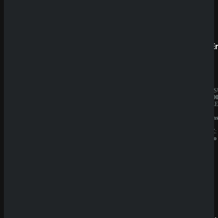
Prestige
SpinE
BESITZER:
JAHRES
Aurevia
10.000.0
IT
BESITZE
Group
GBL
LIZENZ:
Solution
Curacao
N.V.
LIZENZ:
Curacao