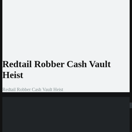
Jeton
CashtoCode
MiFinity
MuchBetter
Auszahlmethoden
Bank Überweisung
MasterCard
Visa
Skrill
Bitcoin
Redtail Robber Cash Vault
Heist
Redtail Robber Cash Vault Heist
Suchen
Neue Casinos