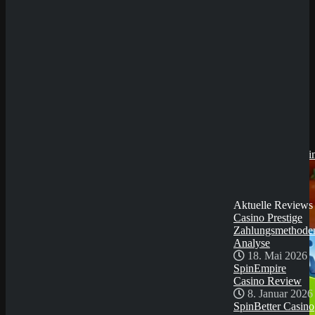
Casino Prestige
Zahlungsmethoden
Analyse
18. Mai 2026
SpinEmpire Casino
Review
8. Januar 2026
SpinBetter Casino
Review
22. Dezember
2025
Slot-
Demo Spiel
Neuerscheinungen i
November 2025
3. November
2025
Aktuelle Reviews
Casino Prestige
Zahlungsmethode
Analyse
18. Mai 2026
SpinEmpire
Casino Review
8. Januar 2026
SpinBetter Casino