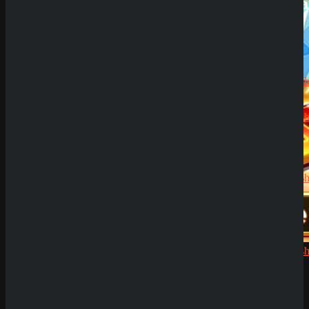
Kommenta
Alex
zu
Dazard
rami
zu
CryptoRus
Jens
zu
CryptoRush
200% bis
zu 2.500€
Silizi
zu
CryptoRush
200% bis
zu 2.500€
Robert99
zu
CryptoRush
Demo Spiel
200% bis
zu 2.500€
News