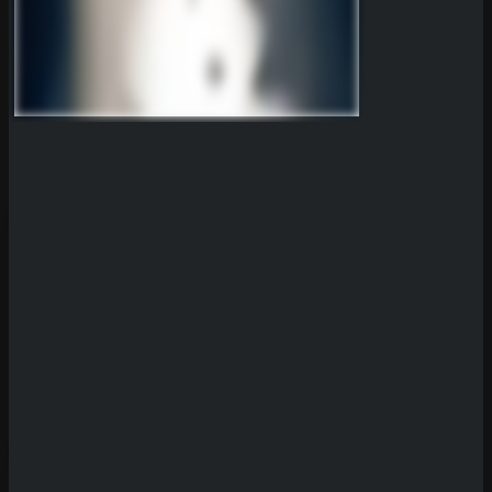
Sicher dir einen 100% Bonus bis 500€ und spiel
Try Our Featured Games