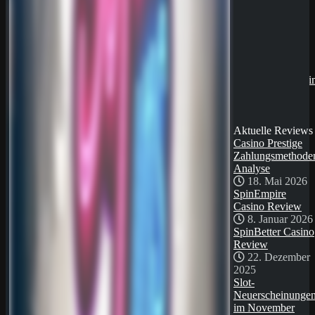
8. Januar 2026
SpinBetter Casino
Review
22. Dezember
2025
Slot-
Neuerscheinungen i
November 2025
3. November
2025
Aktuelle Reviews
Casino Prestige
Zahlungsmethode
Analyse
18. Mai 2026
SpinEmpire
Casino Review
8. Januar 2026
SpinBetter Casino
Review
22. Dezember
2025
Slot-
Neuerscheinunge
im November