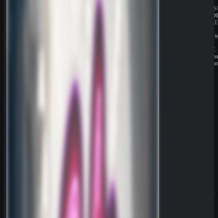
JAHRESUMSATZ:
JAHRES
1.000.000€
1.000.00
BESITZER:
BESITZE
Liernin
Liernin
Enterprises
Enterpri
LTD
LTD
LIZENZ:
LIZENZ:
Komoren
Komore
(Anjouan)
(Anjoua
Neueste
Beiträge
Casino
Prestige
Zahlungs
methoden
Analyse
SpinEmpir
e Casino
Review