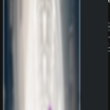
SpinBetter
Betist
JAHRESUMSATZ:
JAHRES
20.000.000€
1.000.00
BESITZER:
BESITZE
Sprut
Liernin
Group
Enterpri
B.V.
LTD
LIZENZ:
LIZENZ:
Curacao
Komore
(Anjoua
QuickWin
Wyns