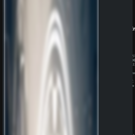
Prestige
SpinE
BESITZER:
JAHRES
Aurevia
10.000.0
IT
BESITZE
Group
GBL
LIZENZ:
Solution
Curacao
N.V.
LIZENZ:
Curacao