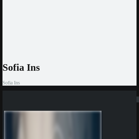
Jeton
CashtoCode
MiFinity
MuchBetter
Auszahlmethoden
Bank Überweisung
MasterCard
Visa
Skrill
Bitcoin
Sofia Ins
Sofia Ins
Suchen
Rate Game
(
0
Votes)
Neue Casinos