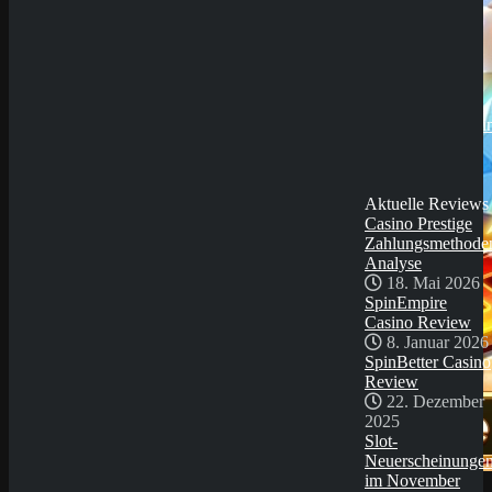
8. Januar 2026
SpinBetter Casino
Review
22. Dezember
2025
Slot-
Neuerscheinungen i
November 2025
3. November
2025
Aktuelle Reviews
Casino Prestige
Zahlungsmethode
Analyse
18. Mai 2026
SpinEmpire
Casino Review
8. Januar 2026
SpinBetter Casino
Review
22. Dezember
2025
Slot-
Neuerscheinunge
im November
Demo Spiel