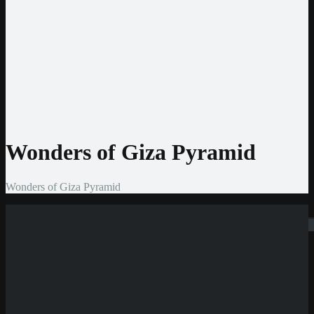
Jeton
CashtoCode
MiFinity
MuchBetter
Auszahlmethoden
Bank Überweisung
MasterCard
Visa
Skrill
Bitcoin
Wonders of Giza Pyramid
Wonders of Giza Pyramid
Suchen
Neue Casinos