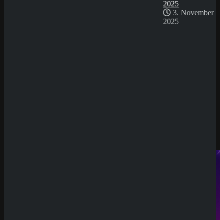
2025
3. November
2025
Demo Spiel