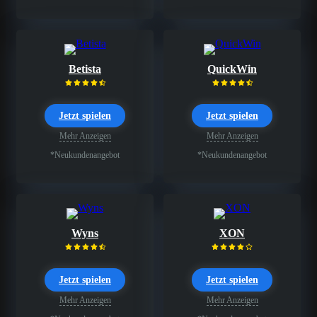
Betista
QuickWin
Jetzt spielen
Jetzt spielen
Mehr Anzeigen
Mehr Anzeigen
*Neukundenangebot
*Neukundenangebot
Wyns
XON
Jetzt spielen
Jetzt spielen
Mehr Anzeigen
Mehr Anzeigen