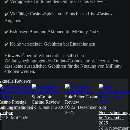
✔️ Verfügbarkeit in führenden Online-Casinos weltweit
✔️ Vielfältige Casino-Spiele, von Slots bis zu Live-Casino-
Angeboten
✔️ Exklusive Boni und Aktionen für MiFinity-Nutzer
✔️ Keine versteckten Gebühren bei Einzahlungen
Hinweis: Überprüfe immer die spezifischen
Zahlungsbedingungen des Online-Casinos, um sicherzustellen,
dass keine zusätzlichen Gebühren für die Nutzung von MiFinity
erhoben werden.
Aktuelle Reviews
SpinEmpire
SpinBetter Casino
asino Prestige
Casino Review
Review
Zahlungsmethoden
8. Januar 2026
22. Dezember
Slot-
Analyse
2025
Neuerscheinung
18. Mai 2026
im November
2025
3. November