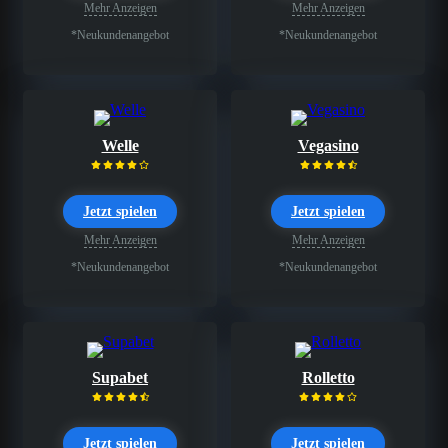
Mehr Anzeigen
Mehr Anzeigen
*Neukundenangebot
*Neukundenangebot
Welle
Vegasino
Jetzt spielen
Jetzt spielen
Mehr Anzeigen
Mehr Anzeigen
*Neukundenangebot
*Neukundenangebot
Supabet
Rolletto
Jetzt spielen
Jetzt spielen