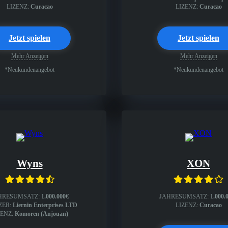
LIZENZ:
Curacao
LIZENZ:
Curacao
Jetzt spielen
Jetzt spielen
Mehr Anzeigen
Mehr Anzeigen
*Neukundenangebot
*Neukundenangebot
Wyns
XON
HRESUMSATZ:
1.000.000€
JAHRESUMSATZ:
1.000.
ZER:
Liernin Enterprises LTD
LIZENZ:
Curacao
ZENZ:
Komoren (Anjouan)