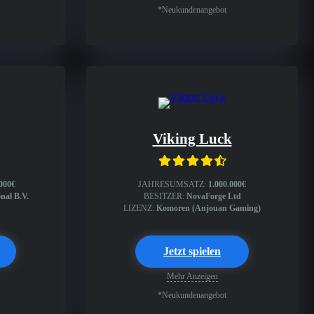
*Neukundenangebot
Viking Luck
.000€
JAHRESUMSATZ:
1.000.000€
nal B.V.
BESITZER:
NovaForge Ltd
LIZENZ:
Komoren (Anjouan Gaming)
Jetzt spielen
Mehr Anzeigen
*Neukundenangebot