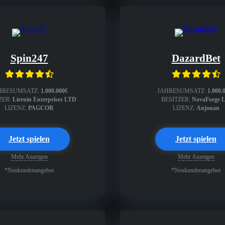
Spin247
DazardBet
HRESUMSATZ:
1.000.000€
JAHRESUMSATZ:
1.000.
ZER:
Liernin Enterprises LTD
BESITZER:
NovaForge L
LIZENZ:
PAGCOR
LIZENZ:
Anjouan
Jetzt spielen
Jetzt spielen
Mehr Anzeigen
Mehr Anzeigen
*Neukundenangebot
*Neukundenangebot