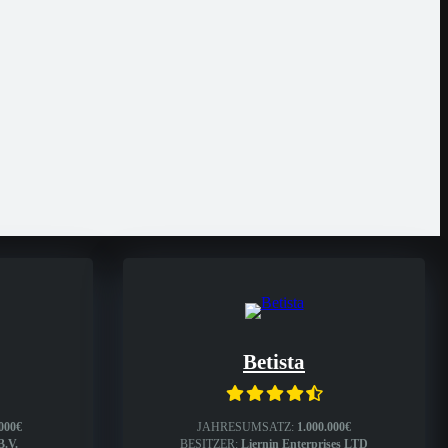
Betista
.000€
JAHRESUMSATZ:
1.000.000€
B.V.
BESITZER:
Liernin Enterprises LTD