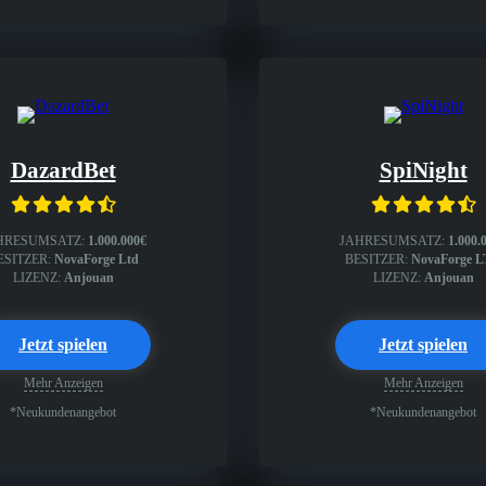
DazardBet
SpiNight
HRESUMSATZ:
1.000.000€
JAHRESUMSATZ:
1.000.
ESITZER:
NovaForge Ltd
BESITZER:
NovaForge 
LIZENZ:
Anjouan
LIZENZ:
Anjouan
Jetzt spielen
Jetzt spielen
Mehr Anzeigen
Mehr Anzeigen
*Neukundenangebot
*Neukundenangebot