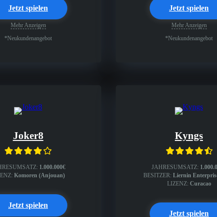
Jetzt spielen
Jetzt spielen
Mehr Anzeigen
Mehr Anzeigen
*Neukundenangebot
*Neukundenangebot
Joker8
Kyngs
HRESUMSATZ:
1.000.000€
JAHRESUMSATZ:
1.000.
ZENZ:
Komoren (Anjouan)
BESITZER:
Liernin Enterpri
LIZENZ:
Curacao
Jetzt spielen
Jetzt spielen