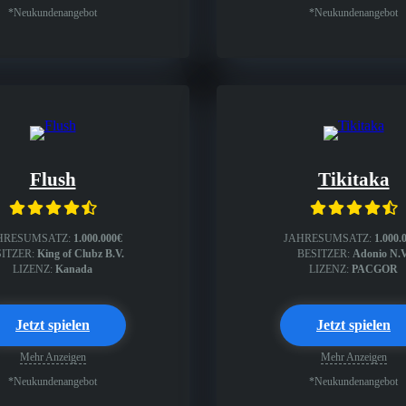
*Neukundenangebot
*Neukundenangebot
Flush
Tikitaka
HRESUMSATZ:
1.000.000€
JAHRESUMSATZ:
1.000.
ITZER:
King of Clubz B.V.
BESITZER:
Adonio N.V
LIZENZ:
Kanada
LIZENZ:
PACGOR
Jetzt spielen
Jetzt spielen
Mehr Anzeigen
Mehr Anzeigen
*Neukundenangebot
*Neukundenangebot