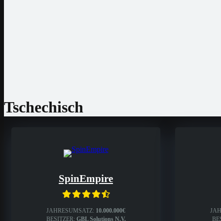
Aus
Tschechisch
SpinEmpire
JAHRESUMSATZ:
10.000.000€
JA
BESITZER:
GBL Solutions N.V.
BE