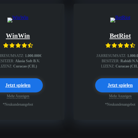
WinWin
BetRiot
HRESUMSATZ:
1.000.000€
JAHRESUMSATZ:
1.000.
ESITZER:
Alasia Soft B.V.
BESITZER:
Rabidi N.V
LIZENZ:
Curacao (CIL)
LIZENZ:
Curacao (CIL
Jetzt spielen
Jetzt spielen
Mehr Anzeigen
Mehr Anzeigen
*Neukundenangebot
*Neukundenangebot