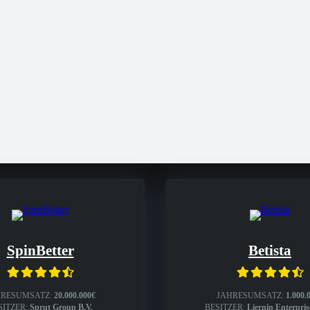
Jeton
CashtoCode
MiFinity
MuchBetter
zahlmethoden
Bank Überweisung
MasterCard
Visa
Skrill
Bitcoin
SpinBetter
Betista
HRESUMSATZ:
20.000.000€
JAHRESUMSATZ:
1.000.
SITZER:
Sprut Group B.V.
BESITZER:
Liernin Enterpri