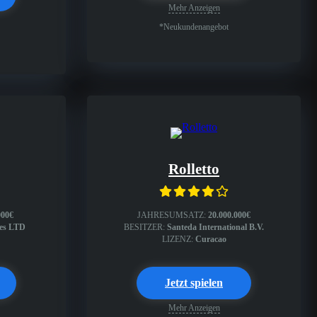
Mehr Anzeigen
*Neukundenangebot
Rolletto
000€
JAHRESUMSATZ:
20.000.000€
ses LTD
BESITZER:
Santeda International B.V.
LIZENZ:
Curacao
Jetzt spielen
Mehr Anzeigen