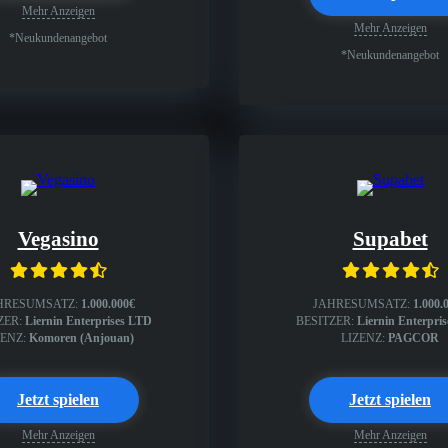
Mehr Anzeigen
Mehr Anzeigen
*Neukundenangebot
*Neukundenangebot
Vegasino
Supabet
HRESUMSATZ:
1.000.000€
JAHRESUMSATZ:
1.000.
ZER:
Liernin Enterprises LTD
BESITZER:
Liernin Enterpri
ZENZ:
Komoren (Anjouan)
LIZENZ:
PAGCOR
Jetzt spielen
Jetzt spielen
Mehr Anzeigen
Mehr Anzeigen