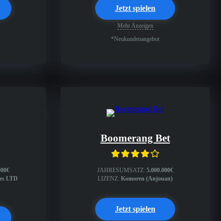
Jetzt spielen
Mehr Anzeigen
*Neukundenangebot
Boomerang Bet
000€
JAHRESUMSATZ:
5.000.000€
ses LTD
LIZENZ:
Komoren (Anjouan)
Jetzt spielen