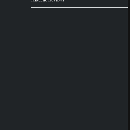
Mischung aus