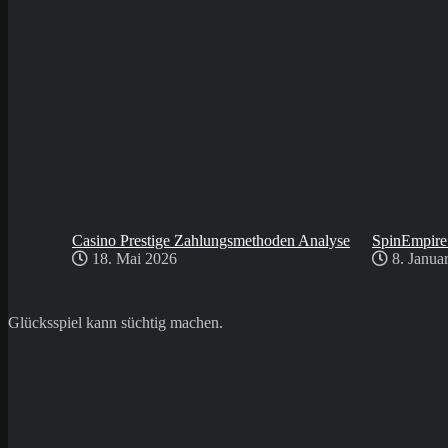
Save my name, email, and website in this browser for the next 
Casino Prestige Zahlungsmethoden Analyse
SpinEmpire
18. Mai 2026
8. Janua
Glücksspiel kann süchtig machen.