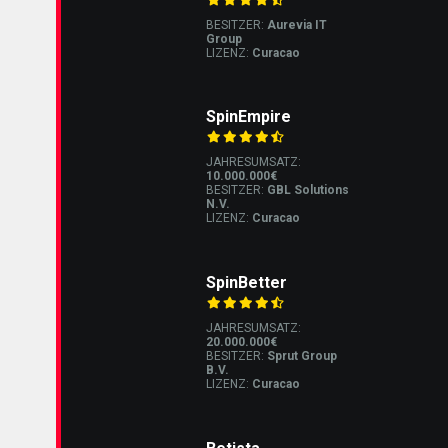
BESITZER:
Aurevia IT
Group
LIZENZ:
Curacao
SpinEmpire
JAHRESUMSATZ:
10.000.000€
BESITZER:
GBL Solutions
N.V.
LIZENZ:
Curacao
SpinBetter
JAHRESUMSATZ:
20.000.000€
BESITZER:
Sprut Group
B.V.
LIZENZ:
Curacao