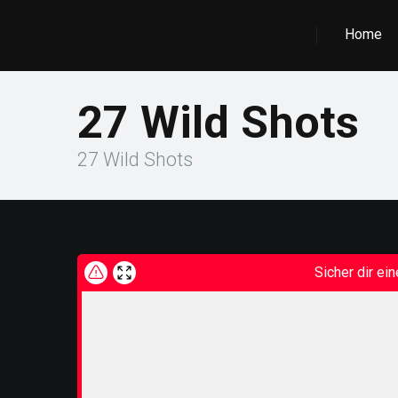
Home
27 Wild Shots
27 Wild Shots
Sicher dir einen 10