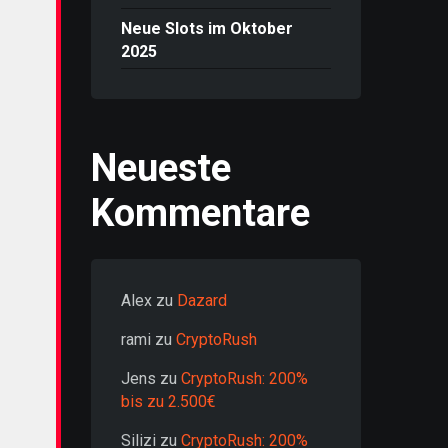
Neue Slots im Oktober
2025
Neueste
Kommentare
Alex
zu
Dazard
rami
zu
CryptoRush
Jens
zu
CryptoRush: 200%
bis zu 2.500€
Silizi
zu
CryptoRush: 200%