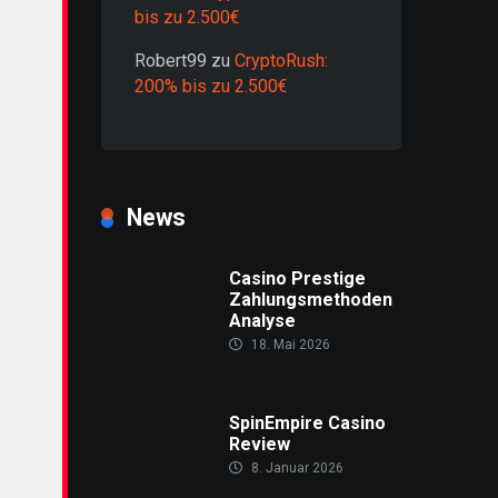
bis zu 2.500€
Robert99
zu
CryptoRush:
200% bis zu 2.500€
News
Casino Prestige
Zahlungsmethoden
Analyse
18. Mai 2026
SpinEmpire Casino
Review
8. Januar 2026