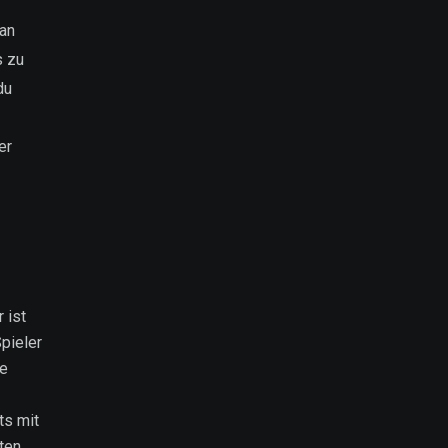
 an
s zu
du
er
 ist
pieler
le
ts mit
ten