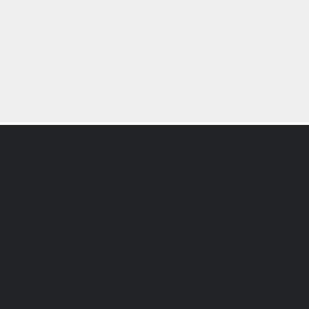
y Our Featured Games