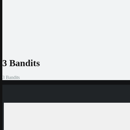
Aus
3 Bandits
3 Bandits
Sicher dir einen 100% Bonus bis 500