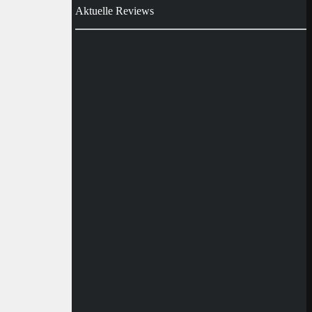
Aktuelle Reviews