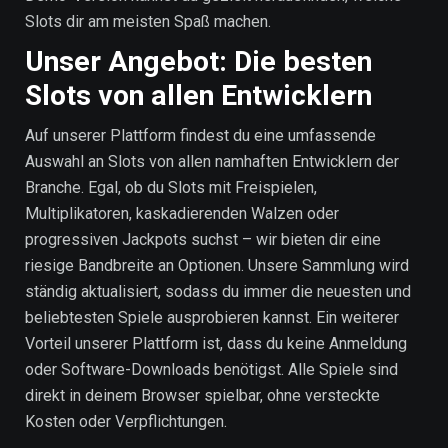
Slots dir am meisten Spaß machen.
Unser Angebot: Die besten
Slots von allen Entwicklern
Auf unserer Plattform findest du eine umfassende
Auswahl an Slots von allen namhaften Entwicklern der
Branche. Egal, ob du Slots mit Freispielen,
Multiplikatoren, kaskadierenden Walzen oder
progressiven Jackpots suchst – wir bieten dir eine
riesige Bandbreite an Optionen. Unsere Sammlung wird
ständig aktualisiert, sodass du immer die neuesten und
beliebtesten Spiele ausprobieren kannst. Ein weiterer
Vorteil unserer Plattform ist, dass du keine Anmeldung
oder Software-Downloads benötigst. Alle Spiele sind
direkt in deinem Browser spielbar, ohne versteckte
Kosten oder Verpflichtungen.