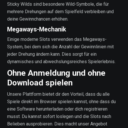
Sticky Wilds sind besondere Wild-Symbole, die für
mehrere Drehungen auf dem Spielfeld verbleiben und
deine Gewinnchancen erhöhen.
Megaways-Mechanik
Einige moderne Slots verwenden das Megaways-
System, bei dem sich die Anzahl der Gewinnlinien mit
jeder Drehung ändern kann. Dies sorgt für ein
dynamisches und abwechslungsreiches Spielerlebnis.
Ohne Anmeldung und ohne
Download spielen
Unsere Plattform bietet dir den Vorteil, dass du alle
Spiele direkt im Browser spielen kannst, ohne dass du
eine Software herunterladen oder dich registrieren
musst. Du kannst sofort loslegen und die Slots nach
Belieben ausprobieren. Dies macht unser Angebot