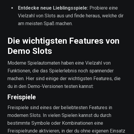
Entdecke neue Lieblingsspiele:
Probiere eine
Vielzahl von Slots aus und finde heraus, welche dir
am meisten Spaß machen.
Die wichtigsten Features von
Demo Slots
Moderne Spielautomaten haben eine Vielzahl von
Funktionen, die das Spielerlebnis noch spannender
machen. Hier sind einige der wichtigsten Features, die
du in den Demo-Versionen testen kannst:
Freispiele
Freispiele sind eines der beliebtesten Features in
modernen Slots. In vielen Spielen kannst du durch
bestimmte Symbole oder Kombinationen eine
Freispielrunde aktivieren, in der du ohne eigenen Einsatz