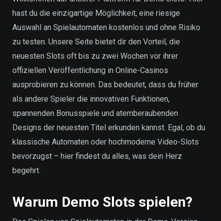
hast du die einzigartige Möglichkeit, eine riesige
Auswahl an Spielautomaten kostenlos und ohne Risiko
zu testen. Unsere Seite bietet dir den Vorteil, die
neuesten Slots oft bis zu zwei Wochen vor ihrer
offiziellen Veröffentlichung in Online-Casinos
ausprobieren zu können. Das bedeutet, dass du früher
als andere Spieler die innovativen Funktionen,
spannenden Bonusspiele und atemberaubenden
Designs der neuesten Titel erkunden kannst. Egal, ob du
klassische Automaten oder hochmoderne Video-Slots
bevorzugst – hier findest du alles, was dein Herz
begehrt.
Warum Demo Slots spielen?