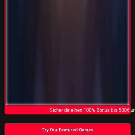
Sicher dir einen 100% Bonus bis 500€ und spiele 3 Lu
Try Our Featured Games