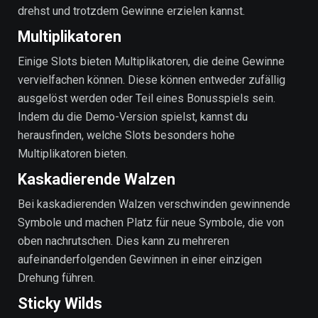
drehst und trotzdem Gewinne erzielen kannst.
Multiplikatoren
Einige Slots bieten Multiplikatoren, die deine Gewinne
vervielfachen können. Diese können entweder zufällig
ausgelöst werden oder Teil eines Bonusspiels sein.
Indem du die Demo-Version spielst, kannst du
herausfinden, welche Slots besonders hohe
Multiplikatoren bieten.
Kaskadierende Walzen
Bei kaskadierenden Walzen verschwinden gewinnende
Symbole und machen Platz für neue Symbole, die von
oben nachrutschen. Dies kann zu mehreren
aufeinanderfolgenden Gewinnen in einer einzigen
Drehung führen.
Sticky Wilds