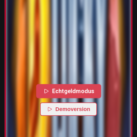
Echtgeldmodus
Demoversion