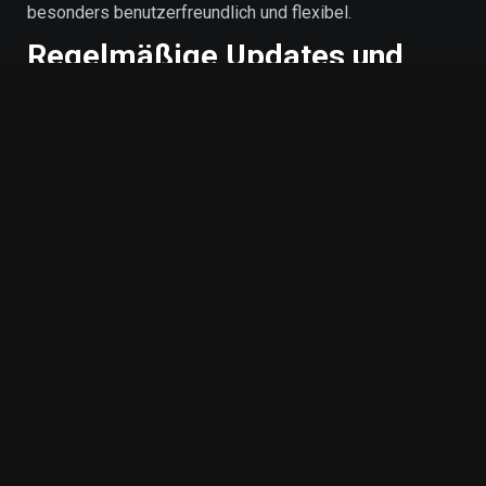
besonders benutzerfreundlich und flexibel.
Regelmäßige Updates und
neue Spiele
Unsere Sammlung an Demo Slots wird ständig
aktualisiert, sodass du immer die neuesten und
beliebtesten Titel spielen kannst. Wir halten dich zudem
über kommende Neuerscheinungen auf dem Laufenden,
sodass du immer bestens informiert bist.
Fazit: Spielspaß ohne Risiko
Unsere Plattform bietet dir die perfekte Möglichkeit,
Spielautomaten in der Demo-Version auszuprobieren
und dabei neue Lieblingsspiele zu entdecken. Ohne
Risiko, ohne Anmeldung und ohne versteckte Kosten
kannst du alle Funktionen der neuesten Slots testen und
dich optimal auf echtes Spielvergnügen vorbereiten.