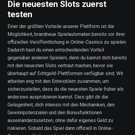
Die neuesten Slots zuerst
testen
Einer der größten Vorteile unserer Plattform ist die
Möglichkeit, brandneue Spielautomaten bereits vor ihrer
offiziellen Veröffentlichung in Online-Casinos zu spielen.
Dadurch hast du einen entscheidenden Vorteil
gegenüber anderen Spielern, denn du kannst dich bereits
mit den neuesten Slots vertraut machen, bevor sie
überhaupt auf Echtgeld-Plattformen verfügbar sind. Wir
arbeiten eng mit den Entwicklern zusammen, um
sicherzustellen, dass du die neuesten Spiele früher als
anderswo ausprobieren kannst. Dies gibt dir die
Gelegenheit, dich intensiv mit den Mechaniken, den
Gewinnpotenzialen und den Bonusfunktionen
auseinanderzusetzen, ohne dafür eigenes Geld zu
riskieren. Sobald das Spiel dann offiziell in Online-