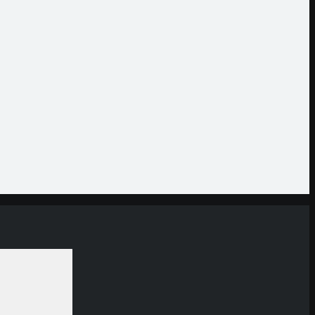
Suchen
Suchen
e Game
(
0
Votes)
Neue Casinos
Prestige