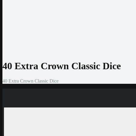
Aus
40 Extra Crown Classic Dice
40 Extra Crown Classic Dice
Sicher dir einen 100% B