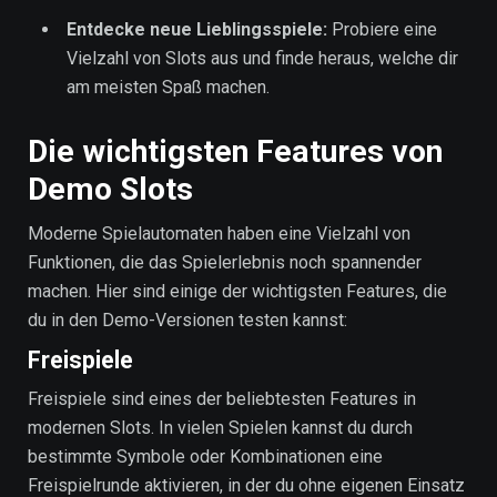
Entdecke neue Lieblingsspiele:
Probiere eine
Vielzahl von Slots aus und finde heraus, welche dir
am meisten Spaß machen.
Die wichtigsten Features von
Demo Slots
Moderne Spielautomaten haben eine Vielzahl von
Funktionen, die das Spielerlebnis noch spannender
machen. Hier sind einige der wichtigsten Features, die
du in den Demo-Versionen testen kannst:
Freispiele
Freispiele sind eines der beliebtesten Features in
modernen Slots. In vielen Spielen kannst du durch
bestimmte Symbole oder Kombinationen eine
Freispielrunde aktivieren, in der du ohne eigenen Einsatz