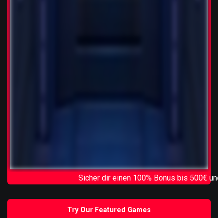
Sicher dir einen 100% Bonus bis 500€ und spiele Age
Try Our Featured Games