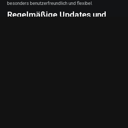
besonders benutzerfreundlich und flexibel.
Regelmäßige Updates und
neue Spiele
Unsere Sammlung an Demo Slots wird ständig
aktualisiert, sodass du immer die neuesten und
beliebtesten Titel spielen kannst. Wir halten dich zudem
über kommende Neuerscheinungen auf dem Laufenden,
sodass du immer bestens informiert bist.
Fazit: Spielspaß ohne Risiko
Unsere Plattform bietet dir die perfekte Möglichkeit,
Spielautomaten in der Demo-Version auszuprobieren
und dabei neue Lieblingsspiele zu entdecken. Ohne
Risiko, ohne Anmeldung und ohne versteckte Kosten
kannst du alle Funktionen der neuesten Slots testen und
dich optimal auf echtes Spielvergnügen vorbereiten.