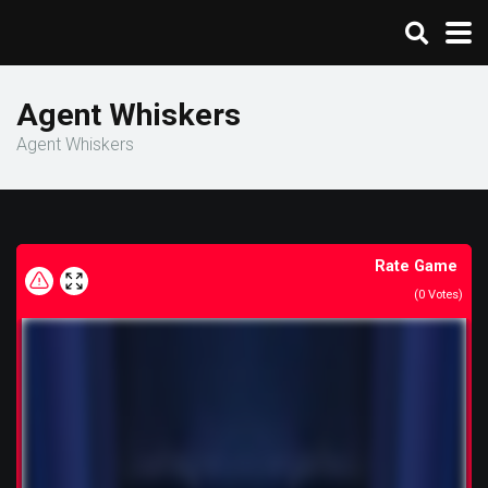
Agent Whiskers
Agent Whiskers
Rate Game
(
0
Votes)