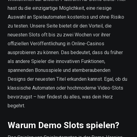
hast du die einzigartige Möglichkeit, eine riesige
Auswahl an Spielautomaten kostenlos und ohne Risiko
zu testen. Unsere Seite bietet dir den Vorteil, die
neuesten Slots oft bis zu zwei Wochen vor ihrer
offiziellen Veröffentlichung in Online-Casinos
ausprobieren zu können. Das bedeutet, dass du früher
als andere Spieler die innovativen Funktionen,
spannenden Bonusspiele und atemberaubenden
Designs der neuesten Titel erkunden kannst. Egal, ob du
klassische Automaten oder hochmoderne Video-Slots
bevorzugst – hier findest du alles, was dein Herz
begehrt.
Warum Demo Slots spielen?