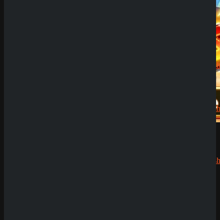
Alex
zu
Dazard
rami
zu
CryptoRus
Jens
zu
CryptoRush
200% bis
zu 2.500€
Silizi
zu
CryptoRush
200% bis
zu 2.500€
Demo Spiel
Robert99
zu
CryptoRush
200% bis
zu 2.500€
News
Casino Prestige
Zahlungsmethoden