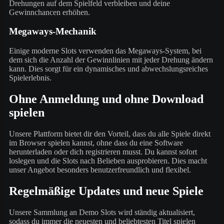
Drehungen auf dem Spielfeld verbleiben und deine
Gewinnchancen erhöhen.
Megaways-Mechanik
Einige moderne Slots verwenden das Megaways-System, bei
dem sich die Anzahl der Gewinnlinien mit jeder Drehung ändern
kann. Dies sorgt für ein dynamisches und abwechslungsreiches
Spielerlebnis.
Ohne Anmeldung und ohne Download
spielen
Unsere Plattform bietet dir den Vorteil, dass du alle Spiele direkt
im Browser spielen kannst, ohne dass du eine Software
herunterladen oder dich registrieren musst. Du kannst sofort
loslegen und die Slots nach Belieben ausprobieren. Dies macht
unser Angebot besonders benutzerfreundlich und flexibel.
Regelmäßige Updates und neue Spiele
Unsere Sammlung an Demo Slots wird ständig aktualisiert,
sodass du immer die neuesten und beliebtesten Titel spielen