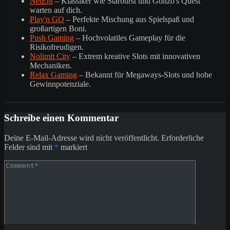
NetEnt
– Klassiker wie Starburst und Gonzo's Quest
warten auf dich.
Play'n GO
– Perfekte Mischung aus Spielspaß und
großartigen Boni.
Push Gaming
– Hochvolatiles Gameplay für die
Risikofreudigen.
Nolimit City
– Extrem kreative Slots mit innovativen
Mechaniken.
Relax Gaming
– Bekannt für Megaways-Slots und hohe
Gewinnpotenziale.
Schreibe einen Kommentar
Deine E-Mail-Adresse wird nicht veröffentlicht.
Erforderliche
Felder sind mit
*
markiert