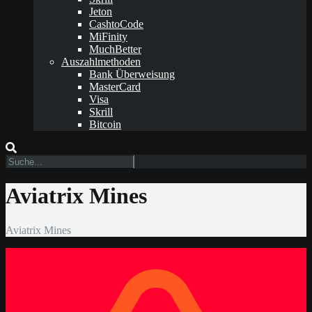
Jeton
CashtoCode
MiFinity
MuchBetter
Auszahlmethoden
Bank Überweisung
MasterCard
Visa
Skrill
Bitcoin
Aviatrix Mines
Aviatrix Mines