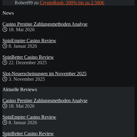
Robert99
zu
CryptoRush: 200% bis zu 2.500€
News
Casino Prestige Zahlungsmethoden Analyse
18. Mai 2026
SpinEmpire Casino Review
8. Januar 2026
SpinBetter Casino Review
22. Dezember 2025
Slot-Neuerscheinungen im November 2025
3. November 2025
Aktuelle Reviews
Casino Prestige Zahlungsmethoden Analyse
18. Mai 2026
SpinEmpire Casino Review
8. Januar 2026
SpinBetter Casino Review