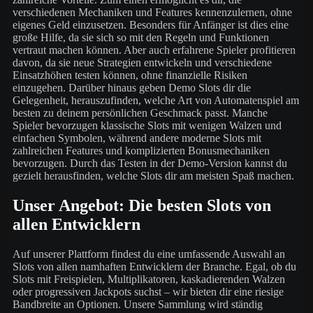
verschiedenen Mechaniken und Features kennenzulernen, ohne
eigenes Geld einzusetzen. Besonders für Anfänger ist dies eine
große Hilfe, da sie sich so mit den Regeln und Funktionen
vertraut machen können. Aber auch erfahrene Spieler profitieren
davon, da sie neue Strategien entwickeln und verschiedene
Einsatzhöhen testen können, ohne finanzielle Risiken
einzugehen. Darüber hinaus geben Demo Slots dir die
Gelegenheit, herauszufinden, welche Art von Automatenspiel am
besten zu deinem persönlichen Geschmack passt. Manche
Spieler bevorzugen klassische Slots mit wenigen Walzen und
einfachen Symbolen, während andere moderne Slots mit
zahlreichen Features und komplizierten Bonusmechaniken
bevorzugen. Durch das Testen in der Demo-Version kannst du
gezielt herausfinden, welche Slots dir am meisten Spaß machen.
Unser Angebot: Die besten Slots von
allen Entwicklern
Auf unserer Plattform findest du eine umfassende Auswahl an
Slots von allen namhaften Entwicklern der Branche. Egal, ob du
Slots mit Freispielen, Multiplikatoren, kaskadierenden Walzen
oder progressiven Jackpots suchst – wir bieten dir eine riesige
Bandbreite an Optionen. Unsere Sammlung wird ständig