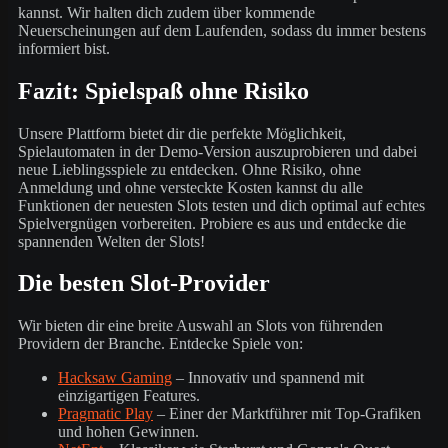
kannst. Wir halten dich zudem über kommende
Neuerscheinungen auf dem Laufenden, sodass du immer bestens
informiert bist.
Fazit: Spielspaß ohne Risiko
Unsere Plattform bietet dir die perfekte Möglichkeit,
Spielautomaten in der Demo-Version auszuprobieren und dabei
neue Lieblingsspiele zu entdecken. Ohne Risiko, ohne
Anmeldung und ohne versteckte Kosten kannst du alle
Funktionen der neuesten Slots testen und dich optimal auf echtes
Spielvergnügen vorbereiten. Probiere es aus und entdecke die
spannenden Welten der Slots!
Die besten Slot-Provider
Wir bieten dir eine breite Auswahl an Slots von führenden
Providern der Branche. Entdecke Spiele von:
Hacksaw Gaming
– Innovativ und spannend mit
einzigartigen Features.
Pragmatic Play
– Einer der Marktführer mit Top-Grafiken
und hohen Gewinnen.