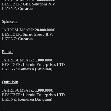
BESITZER:
GBL Solutions N.V.
LIZENZ:
Curacao
SpinBetter
JAHRESUMSATZ:
20.000.000€
BESITZER:
Sprut Group B.V.
LIZENZ:
Curacao
Betista
JAHRESUMSATZ:
1.000.000€
BESITZER:
Liernin Enterprises LTD
LIZENZ:
Komoren (Anjouan)
QuickWin
JAHRESUMSATZ:
1.000.000€
BESITZER:
Liernin Enterprises LTD
LIZENZ:
Komoren (Anjouan)