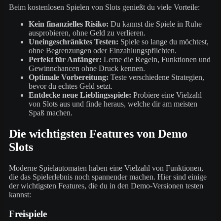
Beim kostenlosen Spielen von Slots genießt du viele Vorteile:
Kein finanzielles Risiko:
Du kannst die Spiele in Ruhe
ausprobieren, ohne Geld zu verlieren.
Uneingeschränktes Testen:
Spiele so lange du möchtest,
ohne Begrenzungen oder Einzahlungspflichten.
Perfekt für Anfänger:
Lerne die Regeln, Funktionen und
Gewinnchancen ohne Druck kennen.
Optimale Vorbereitung:
Teste verschiedene Strategien,
bevor du echtes Geld setzt.
Entdecke neue Lieblingsspiele:
Probiere eine Vielzahl
von Slots aus und finde heraus, welche dir am meisten
Spaß machen.
Die wichtigsten Features von Demo
Slots
Moderne Spielautomaten haben eine Vielzahl von Funktionen,
die das Spielerlebnis noch spannender machen. Hier sind einige
der wichtigsten Features, die du in den Demo-Versionen testen
kannst:
Freispiele