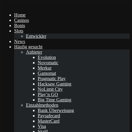
Home
Casinos
Bonis
Slots
Entwickler
News
Häufig gesucht
Anbieter
Evolution
Novomatic
Merkur
Gamomat
Pragmatic Play
Hacksaw Gaming
NoLimit City
Play’n GO
Big Time Gaming
Einzahlmethoden
Bank Überweisung
Paysafecard
MasterCard
Visa
Skrill