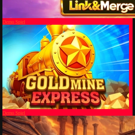
Demo Spiel
Demo Spiel