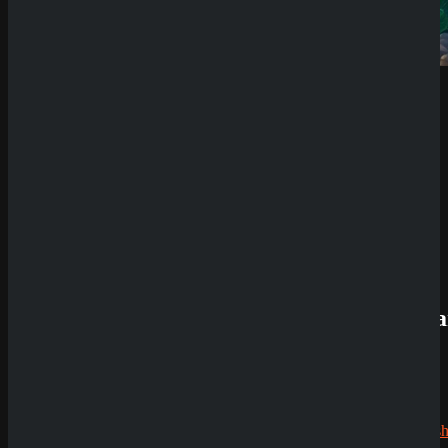
SpinBetter
Casino
Review
Slot-
Neuersche
inungen
im
November
2025
Neue
Slots im
Oktober
2025
Neueste
Kommenta
Alex
zu
Dazard
rami
zu
CryptoRus