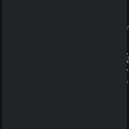
Prestige
SpinE
BESITZER:
JAHRES
Aurevia
10.000.0
IT
BESITZE
Group
GBL
LIZENZ:
Solution
Curacao
N.V.
LIZENZ:
Curacao