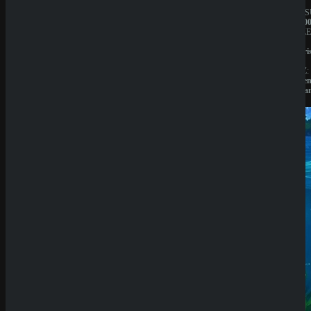
JAHRESUMSATZ:
JAHRES
1.000.000€
1.000.00
BESITZER:
BESITZE
Liernin
Liernin
Enterprises
Enterpri
LTD
LTD
LIZENZ:
LIZENZ:
Komoren
Komore
(Anjouan)
(Anjoua
Neueste
Beiträge
Casino
Prestige
Zahlungs
methoden
Analyse
SpinEmpir
e Casino
Review