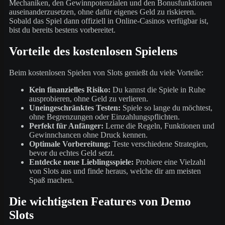
Mechaniken, den Gewinnpotenzialen und den Bonusfunktionen
auseinanderzusetzen, ohne dafür eigenes Geld zu riskieren.
Sobald das Spiel dann offiziell in Online-Casinos verfügbar ist,
bist du bereits bestens vorbereitet.
Vorteile des kostenlosen Spielens
Beim kostenlosen Spielen von Slots genießt du viele Vorteile:
Kein finanzielles Risiko:
Du kannst die Spiele in Ruhe
ausprobieren, ohne Geld zu verlieren.
Uneingeschränktes Testen:
Spiele so lange du möchtest,
ohne Begrenzungen oder Einzahlungspflichten.
Perfekt für Anfänger:
Lerne die Regeln, Funktionen und
Gewinnchancen ohne Druck kennen.
Optimale Vorbereitung:
Teste verschiedene Strategien,
bevor du echtes Geld setzt.
Entdecke neue Lieblingsspiele:
Probiere eine Vielzahl
von Slots aus und finde heraus, welche dir am meisten
Spaß machen.
Die wichtigsten Features von Demo
Slots