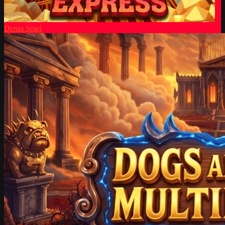
Demo Spiel