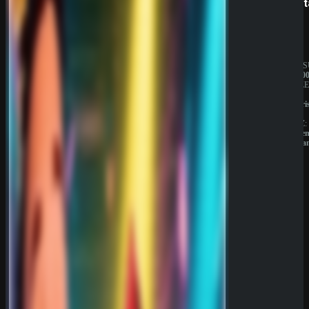
SpinBetter
Betist
JAHRESUMSATZ:
JAHRES
20.000.000€
1.000.00
BESITZER:
BESITZE
Sprut
Liernin
Group
Enterpri
B.V.
LTD
LIZENZ:
LIZENZ:
Curacao
Komore
(Anjoua
QuickWin
Wyns