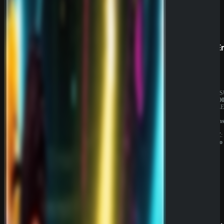
Prestige
SpinE
BESITZER:
JAHRES
Aurevia
10.000.0
IT
BESITZE
Group
GBL
LIZENZ:
Solution
Curacao
N.V.
LIZENZ:
Curacao