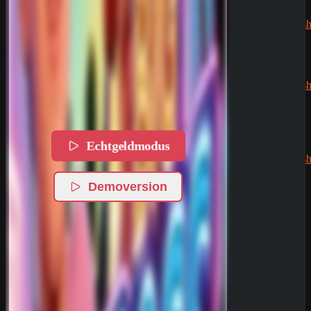
Jens
zu
CryptoRush
200% bis
zu 2.500€
Silizi
zu
CryptoRush
200% bis
zu 2.500€
Robert99
Echtgeldmodus
zu
CryptoRush
200% bis
zu 2.500€
Demoversion
News
Casino Prestige
Zahlungsmethoden
Analyse
18. Mai 2026
SpinEmpire Casino
Review