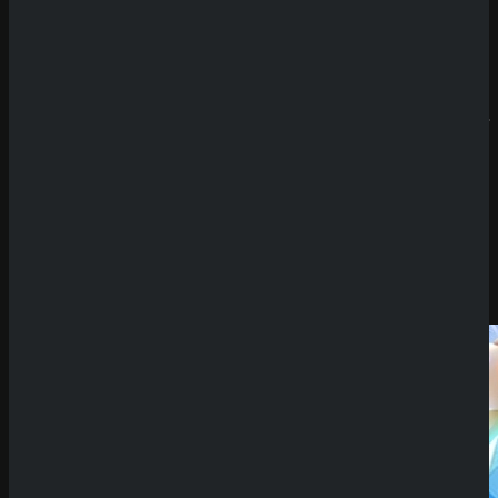
Casino
Prestige
Echtgeldmodus
Zahlungs
Demoversion
methoden
Having issues with
Bigger Piggy Bank Super
Analyse
Wheel
?
SpinEmpir
e Casino
Review
SpinBetter
Casino
Review
Slot-
Submit
Neuersche
Sicher dir einen 100% Bonus bis 500€ und spiele
inungen
Bigger Piggy Bank Super Wheel
im
Try Our Featured Games
November
2025
Neue
Slots im
Oktober
2025
Neueste