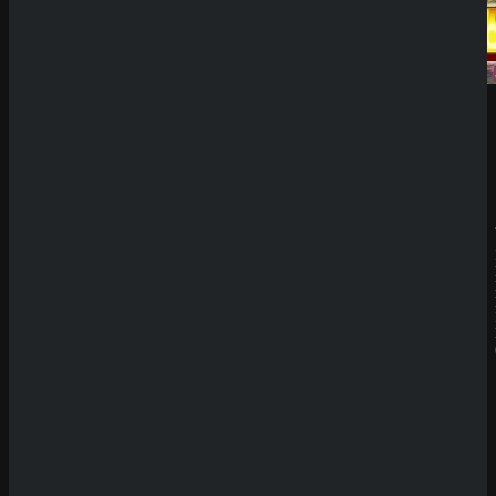
Neueste
Beiträge