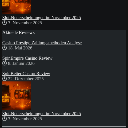
Slot-Neuerscheinungen im November 2025
3. November 2025
Aktuelle Reviews
Casino Prestige Zahlungsmethoden Analyse
18. Mai 2026
SpinEmpire Casino Review
8. Januar 2026
SpinBetter Casino Review
22. Dezember 2025
Slot-Neuerscheinungen im November 2025
3. November 2025