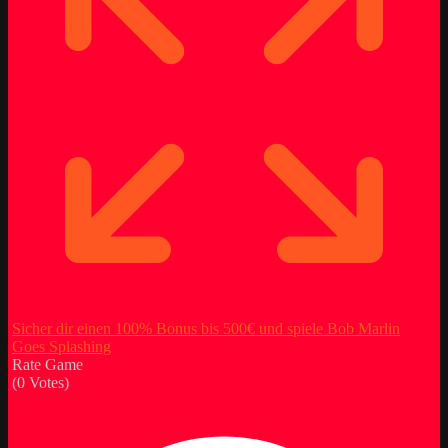
Sicher dir einen 100% Bonus bis 500€ und spiele Bob Marlin
Goes Splashing
Rate Game
(
0
Votes)