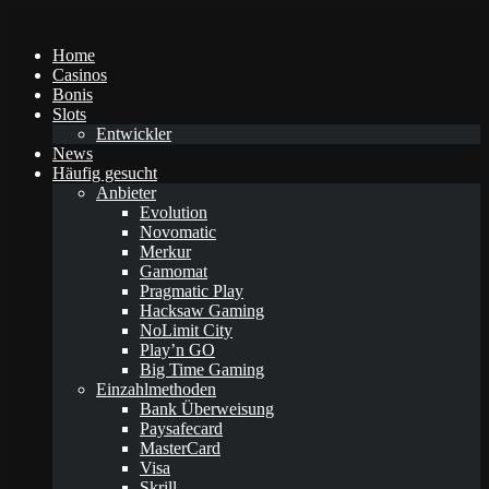
Home
Casinos
Bonis
Slots
Entwickler
News
Häufig gesucht
Anbieter
Evolution
Novomatic
Merkur
Gamomat
Pragmatic Play
Hacksaw Gaming
NoLimit City
Play’n GO
Big Time Gaming
Einzahlmethoden
Bank Überweisung
Paysafecard
MasterCard
Visa
Skrill