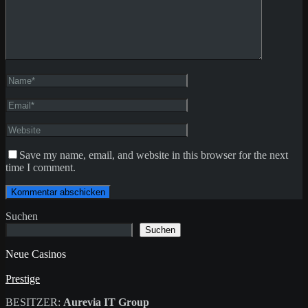
Save my name, email, and website in this browser for the next
time I comment.
Suchen
Suchen
Neue Casinos
Prestige
BESITZER:
Aurevia IT Group