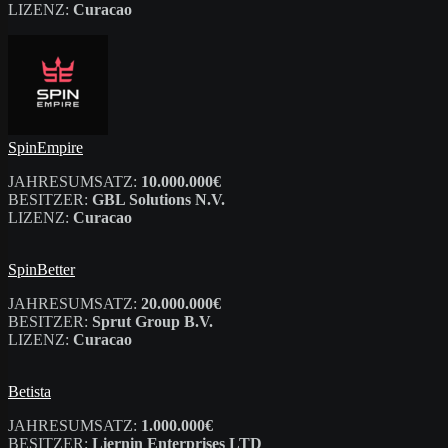
LIZENZ:
Curacao
SpinEmpire
JAHRESUMSATZ:
10.000.000€
BESITZER:
GBL Solutions N.V.
LIZENZ:
Curacao
SpinBetter
JAHRESUMSATZ:
20.000.000€
BESITZER:
Sprut Group B.V.
LIZENZ:
Curacao
Betista
JAHRESUMSATZ:
1.000.000€
BESITZER:
Liernin Enterprises LTD