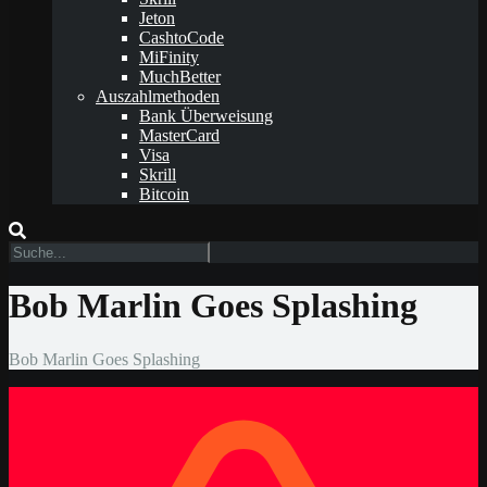
Jeton
CashtoCode
MiFinity
MuchBetter
Auszahlmethoden
Bank Überweisung
MasterCard
Visa
Skrill
Bitcoin
Bob Marlin Goes Splashing
Bob Marlin Goes Splashing