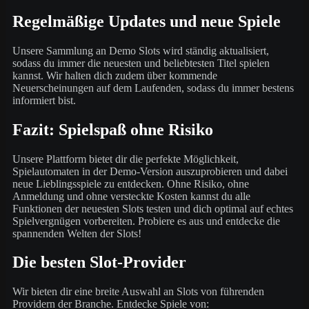
Regelmäßige Updates und neue Spiele
Unsere Sammlung an Demo Slots wird ständig aktualisiert,
sodass du immer die neuesten und beliebtesten Titel spielen
kannst. Wir halten dich zudem über kommende
Neuerscheinungen auf dem Laufenden, sodass du immer bestens
informiert bist.
Fazit: Spielspaß ohne Risiko
Unsere Plattform bietet dir die perfekte Möglichkeit,
Spielautomaten in der Demo-Version auszuprobieren und dabei
neue Lieblingsspiele zu entdecken. Ohne Risiko, ohne
Anmeldung und ohne versteckte Kosten kannst du alle
Funktionen der neuesten Slots testen und dich optimal auf echtes
Spielvergnügen vorbereiten. Probiere es aus und entdecke die
spannenden Welten der Slots!
Die besten Slot-Provider
Wir bieten dir eine breite Auswahl an Slots von führenden
Providern der Branche. Entdecke Spiele von: