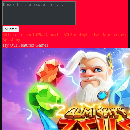
Submit
Sicher dir einen 100% Bonus bis 500€ und spiele Bob Marlin Goes
Splashing
Try Our Featured Games