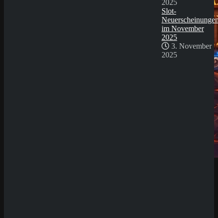
2025
Slot-
Neuerscheinunge
im November
2025
3. November
2025
Demo Spiel
Willkommen auf unserer Plattform für Demo
Slots! Hier hast du die einzigartige Möglichkeit,
eine riesige Auswahl an Spielautomaten