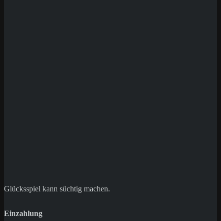
Save my name, email, and website in this
browser for the next time I comment.
Glücksspiel kann süchtig machen.
Einzahlung