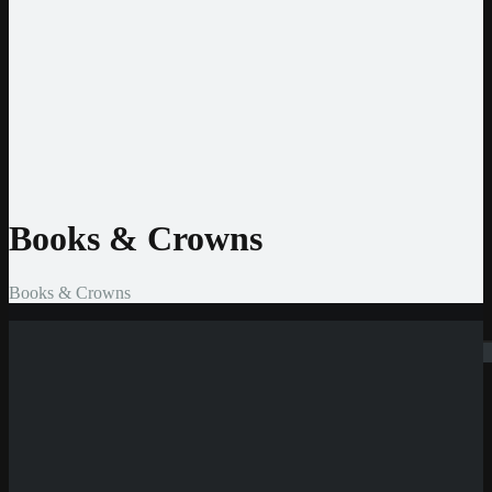
Jeton
CashtoCode
MiFinity
MuchBetter
Auszahlmethoden
Bank Überweisung
MasterCard
Visa
Skrill
Bitcoin
Books & Crowns
Books & Crowns
Suchen
Neue Casinos