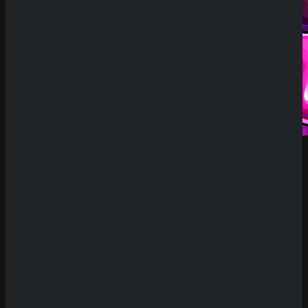
Demo Spiel
Willkommen auf unserer Plattform für Demo
Slots! Hier hast du die einzigartige Möglichkeit,
eine riesige Auswahl an Spielautomaten
kostenlos und ohne Risiko zu testen. Unsere
Seite bietet dir den Vorteil, die neuesten Slots
oft bis zu zwei Wochen vor ihrer offiziellen
Veröffentlichung in Online-Casinos
ausprobieren zu können. Das bedeutet, dass du
früher als andere Spieler die innovativen
Funktionen, spannenden Bonusspiele und