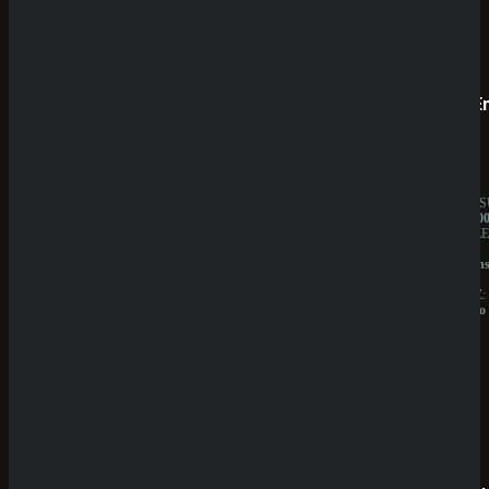
Prestige
SpinE
BESITZER:
JAHRES
Aurevia
10.000.0
IT
BESITZE
Group
GBL
LIZENZ:
Solution
Curacao
N.V.
LIZENZ:
Curacao