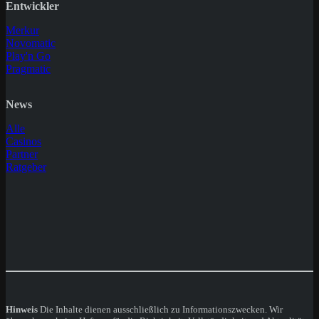
Entwickler
Merkur
Novomatic
Play'n Go
Pragmatic
News
Alle
Casinos
Partner
Ratgeber
Hinweis
Die Inhalte dienen ausschließlich zu Informationszwecken. Wir