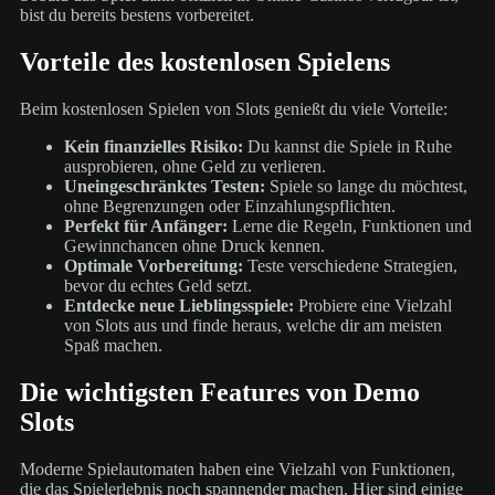
bist du bereits bestens vorbereitet.
Vorteile des kostenlosen Spielens
Beim kostenlosen Spielen von Slots genießt du viele Vorteile:
Kein finanzielles Risiko:
Du kannst die Spiele in Ruhe
ausprobieren, ohne Geld zu verlieren.
Uneingeschränktes Testen:
Spiele so lange du möchtest,
ohne Begrenzungen oder Einzahlungspflichten.
Perfekt für Anfänger:
Lerne die Regeln, Funktionen und
Gewinnchancen ohne Druck kennen.
Optimale Vorbereitung:
Teste verschiedene Strategien,
bevor du echtes Geld setzt.
Entdecke neue Lieblingsspiele:
Probiere eine Vielzahl
von Slots aus und finde heraus, welche dir am meisten
Spaß machen.
Die wichtigsten Features von Demo
Slots
Moderne Spielautomaten haben eine Vielzahl von Funktionen,
die das Spielerlebnis noch spannender machen. Hier sind einige