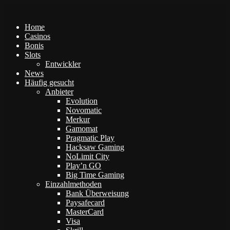
Home
Casinos
Bonis
Slots
Entwickler
News
Häufig gesucht
Anbieter
Evolution
Novomatic
Merkur
Gamomat
Pragmatic Play
Hacksaw Gaming
NoLimit City
Play’n GO
Big Time Gaming
Einzahlmethoden
Bank Überweisung
Paysafecard
MasterCard
Visa