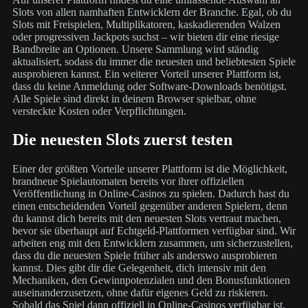
Slots von allen namhaften Entwicklern der Branche. Egal, ob du
Slots mit Freispielen, Multiplikatoren, kaskadierenden Walzen
oder progressiven Jackpots suchst – wir bieten dir eine riesige
Bandbreite an Optionen. Unsere Sammlung wird ständig
aktualisiert, sodass du immer die neuesten und beliebtesten Spiele
ausprobieren kannst. Ein weiterer Vorteil unserer Plattform ist,
dass du keine Anmeldung oder Software-Downloads benötigst.
Alle Spiele sind direkt in deinem Browser spielbar, ohne
versteckte Kosten oder Verpflichtungen.
Die neuesten Slots zuerst testen
Einer der größten Vorteile unserer Plattform ist die Möglichkeit,
brandneue Spielautomaten bereits vor ihrer offiziellen
Veröffentlichung in Online-Casinos zu spielen. Dadurch hast du
einen entscheidenden Vorteil gegenüber anderen Spielern, denn
du kannst dich bereits mit den neuesten Slots vertraut machen,
bevor sie überhaupt auf Echtgeld-Plattformen verfügbar sind. Wir
arbeiten eng mit den Entwicklern zusammen, um sicherzustellen,
dass du die neuesten Spiele früher als anderswo ausprobieren
kannst. Dies gibt dir die Gelegenheit, dich intensiv mit den
Mechaniken, den Gewinnpotenzialen und den Bonusfunktionen
auseinanderzusetzen, ohne dafür eigenes Geld zu riskieren.
Sobald das Spiel dann offiziell in Online-Casinos verfügbar ist,