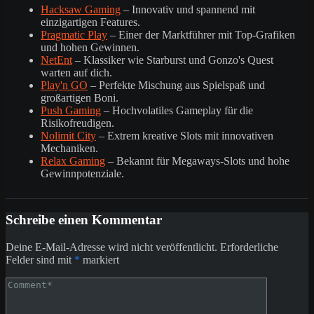
Hacksaw Gaming
– Innovativ und spannend mit
einzigartigen Features.
Pragmatic Play
– Einer der Marktführer mit Top-Grafiken
und hohen Gewinnen.
NetEnt
– Klassiker wie Starburst und Gonzo's Quest
warten auf dich.
Play'n GO
– Perfekte Mischung aus Spielspaß und
großartigen Boni.
Push Gaming
– Hochvolatiles Gameplay für die
Risikofreudigen.
Nolimit City
– Extrem kreative Slots mit innovativen
Mechaniken.
Relax Gaming
– Bekannt für Megaways-Slots und hohe
Gewinnpotenziale.
Schreibe einen Kommentar
Deine E-Mail-Adresse wird nicht veröffentlicht.
Erforderliche
Felder sind mit
*
markiert