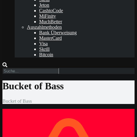
Jeton
CashtoCode
MiFinity
MuchBetter
Auszahlmethoden
Bank Überweisung
MasterCard
Visa
Skrill
Bitcoin
Bucket of Bass
Bucket of Bass