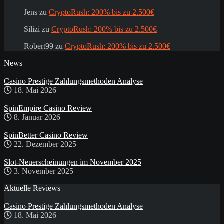
Jens
zu
CryptoRush: 200% bis zu 2.500€
Silizi
zu
CryptoRush: 200% bis zu 2.500€
Robert99
zu
CryptoRush: 200% bis zu 2.500€
News
Casino Prestige Zahlungsmethoden Analyse
18. Mai 2026
SpinEmpire Casino Review
8. Januar 2026
SpinBetter Casino Review
22. Dezember 2025
Slot-Neuerscheinungen im November 2025
3. November 2025
Aktuelle Reviews
Casino Prestige Zahlungsmethoden Analyse
18. Mai 2026