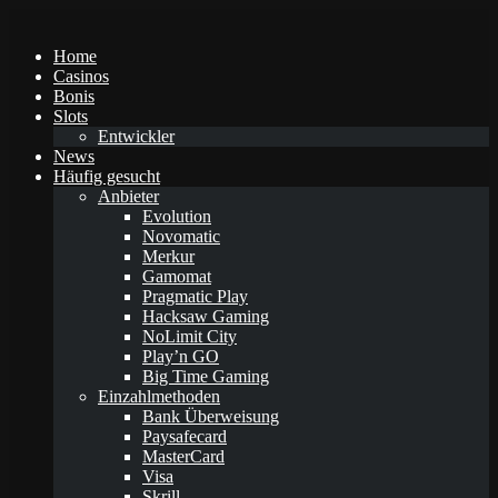
Home
Casinos
Bonis
Slots
Entwickler
News
Häufig gesucht
Anbieter
Evolution
Novomatic
Merkur
Gamomat
Pragmatic Play
Hacksaw Gaming
NoLimit City
Play’n GO
Big Time Gaming
Einzahlmethoden
Bank Überweisung
Paysafecard
MasterCard
Visa
Skrill