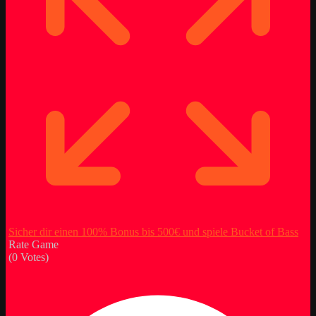
Sicher dir einen 100% Bonus bis 500€ und spiele Bucket of Bass
Rate Game
(
0
Votes)