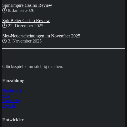
SpinEmpire Casino Review
8. Januar 2026
SpinBetter Casino Review
22. Dezember 2025
Slot-Neuerscheinungen im November 2025
3. November 2025
Glücksspiel kann süchtig machen.
Einzahlung
Mastercard
Visa
Apple Pay
Paysafe
Entwickler