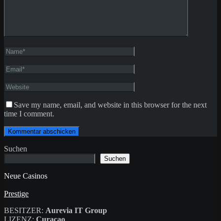
Save my name, email, and website in this browser for the next
time I comment.
Suchen
Suchen
Neue Casinos
Prestige
BESITZER:
Aurevia IT Group
LIZENZ:
Curacao