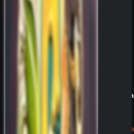
SpinBetter
Casino
Review
Slot-
Neuersche
inungen
im
November
2025
Neue
Slots im
Oktober
2025
Neueste
Kommenta
Alex
zu
Dazard
rami
zu
CryptoRus