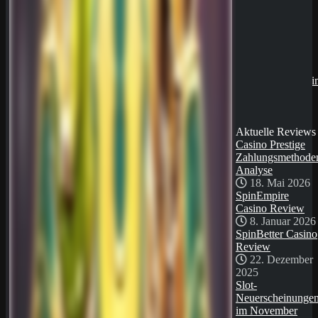
8. Januar 2026
SpinBetter Casino
Review
22. Dezember
2025
Slot-
Neuerscheinungen i
November 2025
3. November
2025
Aktuelle Reviews
Casino Prestige
Zahlungsmethode
Analyse
18. Mai 2026
SpinEmpire
Casino Review
8. Januar 2026
SpinBetter Casino
Review
22. Dezember
2025
Slot-
Neuerscheinunge
im November