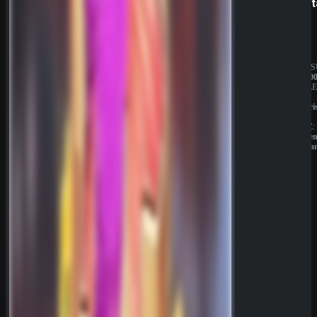
SpinBetter
Betist
JAHRESUMSATZ:
JAHRES
20.000.000€
1.000.00
BESITZER:
BESITZE
Sprut
Liernin
Group
Enterpri
B.V.
LTD
LIZENZ:
LIZENZ:
Curacao
Komore
(Anjoua
QuickWin
Wyns