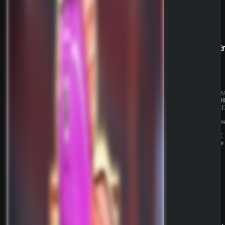
Prestige
SpinE
BESITZER:
JAHRES
Aurevia
10.000.0
IT
BESITZE
Group
GBL
LIZENZ:
Solution
Curacao
N.V.
LIZENZ:
Curacao