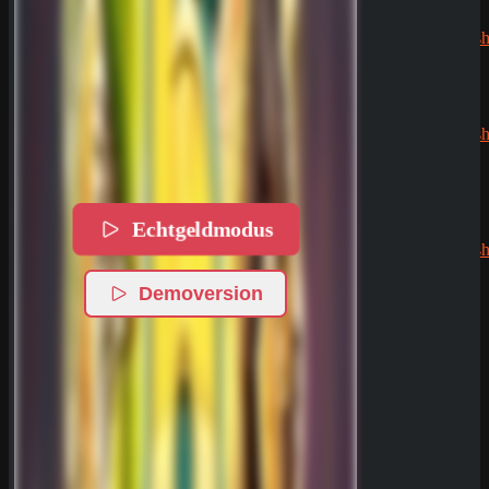
Jens
zu
CryptoRush
200% bis
zu 2.500€
Silizi
zu
CryptoRush
200% bis
zu 2.500€
Robert99
Echtgeldmodus
zu
CryptoRush
200% bis
zu 2.500€
Demoversion
News
Casino Prestige
Zahlungsmethoden
Analyse
18. Mai 2026
SpinEmpire Casino
Review