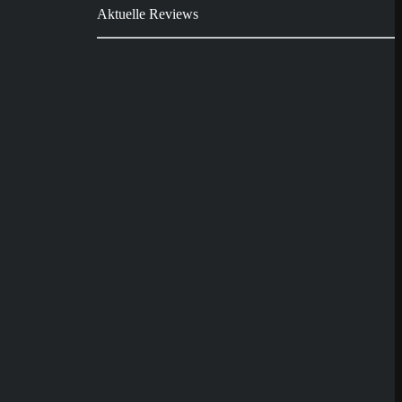
Aktuelle Reviews