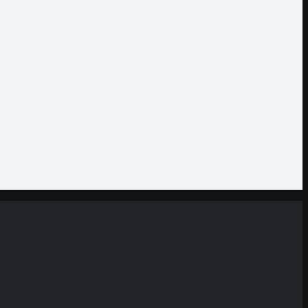
Suchen
Suchen
Neue Casinos
Prestige