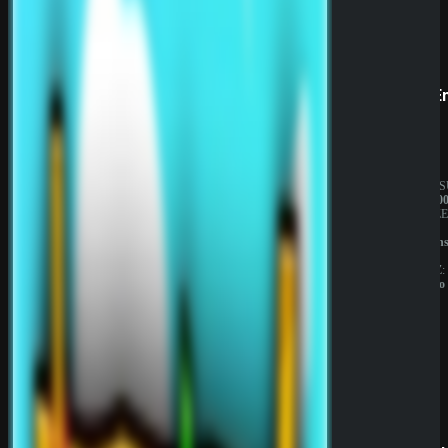
Prestige
SpinE
BESITZER:
JAHRES
Aurevia
10.000.0
IT
BESITZE
Group
GBL
LIZENZ:
Solution
Curacao
N.V.
LIZENZ:
Curacao