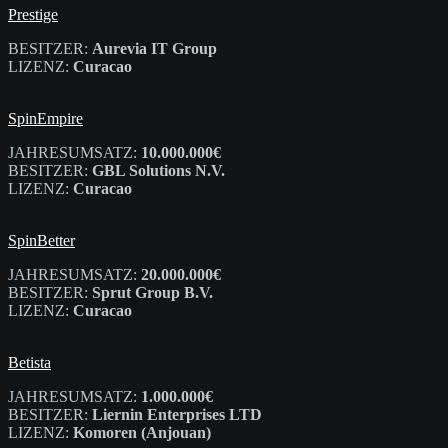
Prestige
BESITZER:
Aurevia IT Group
LIZENZ:
Curacao
SpinEmpire
JAHRESUMSATZ:
10.000.000€
BESITZER:
GBL Solutions N.V.
LIZENZ:
Curacao
SpinBetter
JAHRESUMSATZ:
20.000.000€
BESITZER:
Sprut Group B.V.
LIZENZ:
Curacao
Betista
JAHRESUMSATZ:
1.000.000€
BESITZER:
Liernin Enterprises LTD
LIZENZ:
Komoren (Anjouan)