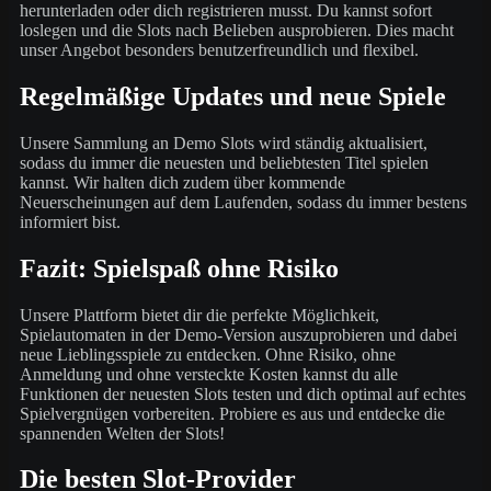
herunterladen oder dich registrieren musst. Du kannst sofort
loslegen und die Slots nach Belieben ausprobieren. Dies macht
unser Angebot besonders benutzerfreundlich und flexibel.
Regelmäßige Updates und neue Spiele
Unsere Sammlung an Demo Slots wird ständig aktualisiert,
sodass du immer die neuesten und beliebtesten Titel spielen
kannst. Wir halten dich zudem über kommende
Neuerscheinungen auf dem Laufenden, sodass du immer bestens
informiert bist.
Fazit: Spielspaß ohne Risiko
Unsere Plattform bietet dir die perfekte Möglichkeit,
Spielautomaten in der Demo-Version auszuprobieren und dabei
neue Lieblingsspiele zu entdecken. Ohne Risiko, ohne
Anmeldung und ohne versteckte Kosten kannst du alle
Funktionen der neuesten Slots testen und dich optimal auf echtes
Spielvergnügen vorbereiten. Probiere es aus und entdecke die
spannenden Welten der Slots!
Die besten Slot-Provider