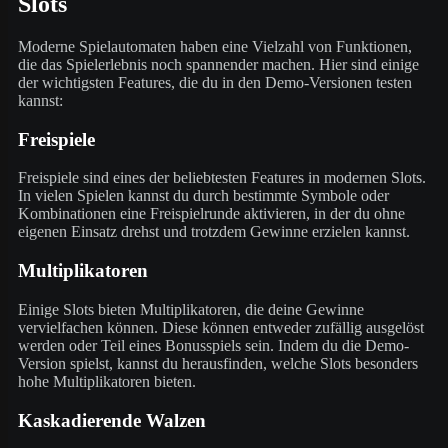
Slots
Moderne Spielautomaten haben eine Vielzahl von Funktionen,
die das Spielerlebnis noch spannender machen. Hier sind einige
der wichtigsten Features, die du in den Demo-Versionen testen
kannst:
Freispiele
Freispiele sind eines der beliebtesten Features in modernen Slots.
In vielen Spielen kannst du durch bestimmte Symbole oder
Kombinationen eine Freispielrunde aktivieren, in der du ohne
eigenen Einsatz drehst und trotzdem Gewinne erzielen kannst.
Multiplikatoren
Einige Slots bieten Multiplikatoren, die deine Gewinne
vervielfachen können. Diese können entweder zufällig ausgelöst
werden oder Teil eines Bonusspiels sein. Indem du die Demo-
Version spielst, kannst du herausfinden, welche Slots besonders
hohe Multiplikatoren bieten.
Kaskadierende Walzen