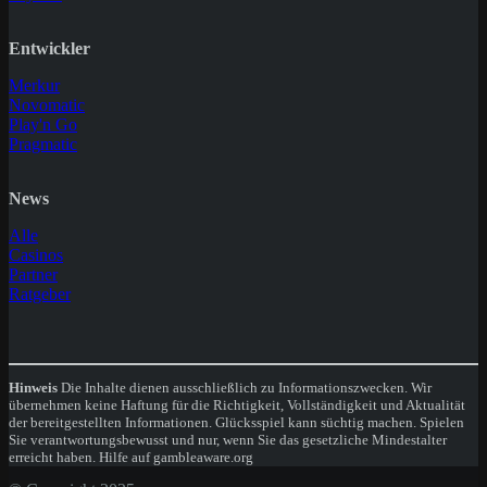
Entwickler
Merkur
Novomatic
Play'n Go
Pragmatic
News
Alle
Casinos
Partner
Ratgeber
Hinweis
Die Inhalte dienen ausschließlich zu Informationszwecken. Wir
übernehmen keine Haftung für die Richtigkeit, Vollständigkeit und Aktualität
der bereitgestellten Informationen. Glücksspiel kann süchtig machen. Spielen
Sie verantwortungsbewusst und nur, wenn Sie das gesetzliche Mindestalter
erreicht haben. Hilfe auf gambleaware.org