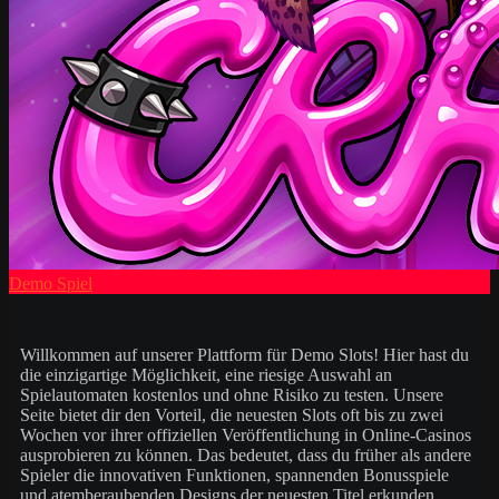
Demo Spiel
Willkommen auf unserer Plattform für Demo Slots! Hier hast du
die einzigartige Möglichkeit, eine riesige Auswahl an
Spielautomaten kostenlos und ohne Risiko zu testen. Unsere
Seite bietet dir den Vorteil, die neuesten Slots oft bis zu zwei
Wochen vor ihrer offiziellen Veröffentlichung in Online-Casinos
ausprobieren zu können. Das bedeutet, dass du früher als andere
Spieler die innovativen Funktionen, spannenden Bonusspiele
und atemberaubenden Designs der neuesten Titel erkunden