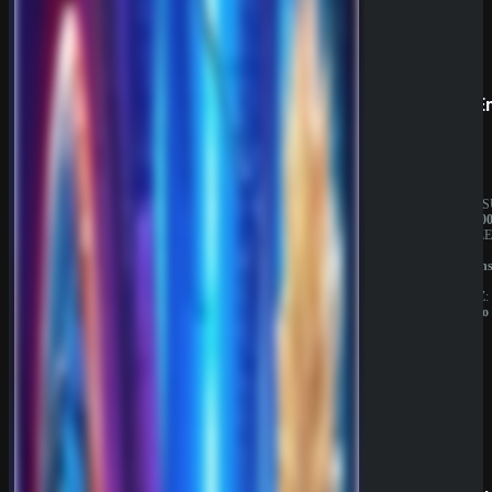
Prestige
SpinE
BESITZER:
JAHRES
Aurevia
10.000.0
IT
BESITZE
Group
GBL
LIZENZ:
Solution
Curacao
N.V.
LIZENZ:
Curacao