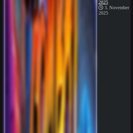
2025
3. November
2025