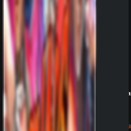
SpinBetter
Casino
Review
Slot-
Neuersche
inungen
im
November
2025
Neue
Slots im
Oktober
2025
Neueste
Kommenta
Alex
zu
Dazard
rami
zu
CryptoRus