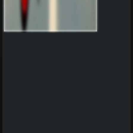
Sicher dir einen 100% Bonus bis 500€ und
Try Our Featured Games