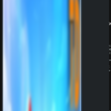
Prestige
SpinE
BESITZER:
JAHRES
Aurevia
10.000.0
IT
BESITZE
Group
GBL
LIZENZ:
Solution
Curacao
N.V.
LIZENZ:
Curacao