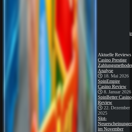
8. Januar 2026
SpinBetter Casino
Review
22. Dezember
2025
Slot-
Neuerscheinungen i
November 2025
3. November
2025
Aktuelle Reviews
Casino Prestige
Zahlungsmethode
Analyse
18. Mai 2026
SpinEmpire
Casino Review
8. Januar 2026
SpinBetter Casino
Review
22. Dezember
2025
Slot-
Neuerscheinunge
im November