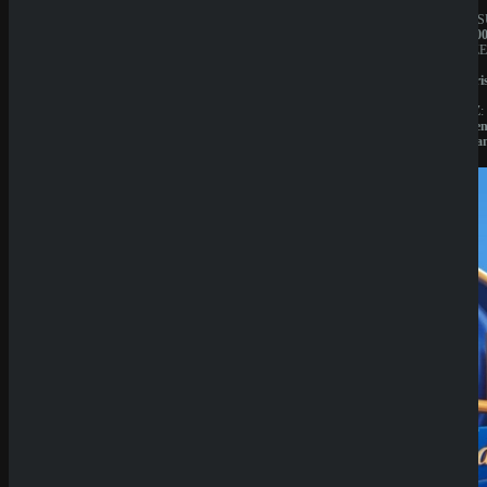
JAHRESUMSATZ:
JAHRES
1.000.000€
1.000.00
BESITZER:
BESITZE
Liernin
Liernin
Enterprises
Enterpri
LTD
LTD
LIZENZ:
LIZENZ:
Komoren
Komore
(Anjouan)
(Anjoua
Neueste
Beiträge
Casino
Prestige
Zahlungs
methoden
Analyse
SpinEmpir
e Casino
Review