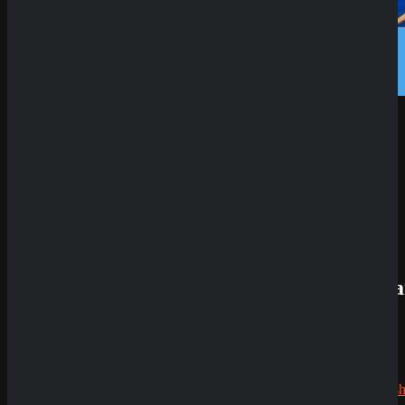
SpinBetter
Casino
Review
Slot-
Neuersche
inungen
im
November
2025
Neue
Slots im
Oktober
2025
Neueste
Kommenta
Alex
zu
Dazard
rami
zu
CryptoRus