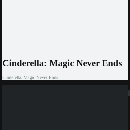
Jeton
CashtoCode
MiFinity
MuchBetter
Auszahlmethoden
Bank Überweisung
MasterCard
Visa
Skrill
Bitcoin
Cinderella: Magic Never Ends
Cinderella: Magic Never Ends
Suchen
Neue Casinos