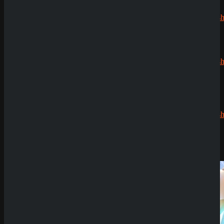
Jens
zu
CryptoRush
200% bis
Echtgeldmodus
zu 2.500€
Demoversion
Silizi
zu
Having issues with
Cinderella: Magic Never
CryptoRush
Ends
?
200% bis
zu 2.500€
Robert99
zu
CryptoRush
200% bis
Submit
zu 2.500€
Sicher dir einen 100% Bonus bis 500€ und spiele
Cinderella: Magic Never Ends
Try Our Featured Games
News
Casino Prestige
Zahlungsmethoden
Analyse
18. Mai 2026
SpinEmpire Casino
Review