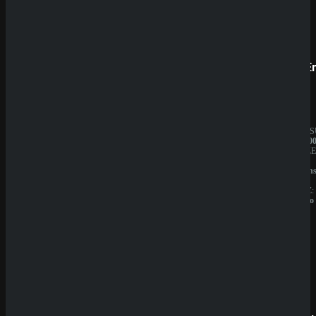
Prestige
SpinE
BESITZER:
JAHRES
Aurevia
10.000.0
IT
BESITZE
Group
GBL
LIZENZ:
Solution
Curacao
N.V.
LIZENZ:
Curacao