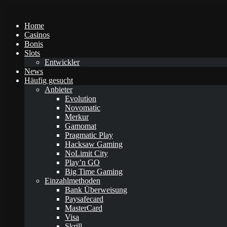
Home
Casinos
Bonis
Slots
Entwickler
News
Häufig gesucht
Anbieter
Evolution
Novomatic
Merkur
Gamomat
Pragmatic Play
Hacksaw Gaming
NoLimit City
Play’n GO
Big Time Gaming
Einzahlmethoden
Bank Überweisung
Paysafecard
MasterCard
Visa
Skrill