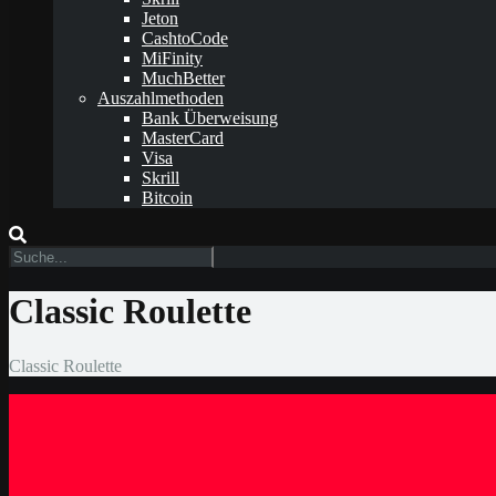
Jeton
CashtoCode
MiFinity
MuchBetter
Auszahlmethoden
Bank Überweisung
MasterCard
Visa
Skrill
Bitcoin
Classic Roulette
Classic Roulette