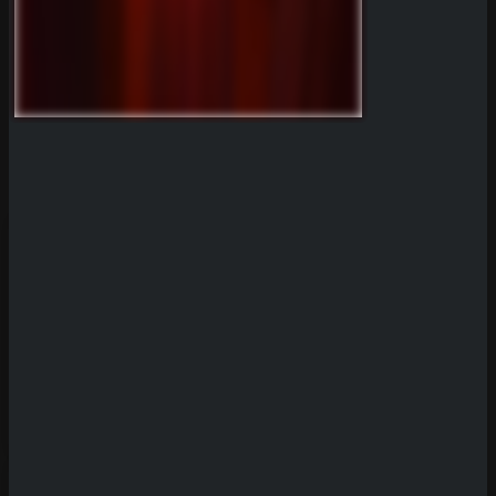
Sicher dir einen 100% Bonus bis 500€ und spiele
Try Our Featured Games