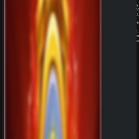
JAHRESUMSATZ:
JAHRES
1.000.000€
1.000.00
BESITZER:
BESITZE
Liernin
Liernin
Enterprises
Enterpri
LTD
LTD
LIZENZ:
LIZENZ:
Komoren
Komore
(Anjouan)
(Anjoua
Neueste
Beiträge
Casino
Prestige
Zahlungs
methoden
Analyse
SpinEmpir
e Casino
Review