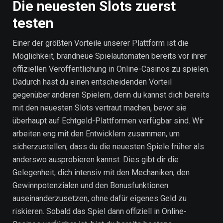
Die neuesten Slots zuerst
testen
Einer der größten Vorteile unserer Plattform ist die
Möglichkeit, brandneue Spielautomaten bereits vor ihrer
offiziellen Veröffentlichung in Online-Casinos zu spielen.
Dadurch hast du einen entscheidenden Vorteil
gegenüber anderen Spielern, denn du kannst dich bereits
mit den neuesten Slots vertraut machen, bevor sie
überhaupt auf Echtgeld-Plattformen verfügbar sind. Wir
arbeiten eng mit den Entwicklern zusammen, um
sicherzustellen, dass du die neuesten Spiele früher als
anderswo ausprobieren kannst. Dies gibt dir die
Gelegenheit, dich intensiv mit den Mechaniken, den
Gewinnpotenzialen und den Bonusfunktionen
auseinanderzusetzen, ohne dafür eigenes Geld zu
riskieren. Sobald das Spiel dann offiziell in Online-