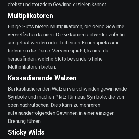
drehst und trotzdem Gewinne erzielen kannst.
Multiplikatoren
Einige Slots bieten Multiplikatoren, die deine Gewinne
vervielfachen können. Diese können entweder zufällig
ausgelöst werden oder Teil eines Bonusspiels sein.
Indem du die Demo-Version spielst, kannst du
herausfinden, welche Slots besonders hohe
Multiplikatoren bieten.
Kaskadierende Walzen
Bei kaskadierenden Walzen verschwinden gewinnende
Symbole und machen Platz für neue Symbole, die von
oben nachrutschen. Dies kann zu mehreren
aufeinanderfolgenden Gewinnen in einer einzigen
Drehung führen.
Sticky Wilds