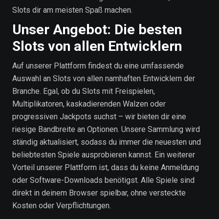
Slots dir am meisten Spaß machen.
Unser Angebot: Die besten
Slots von allen Entwicklern
Auf unserer Plattform findest du eine umfassende
Auswahl an Slots von allen namhaften Entwicklern der
Branche. Egal, ob du Slots mit Freispielen,
Multiplikatoren, kaskadierenden Walzen oder
progressiven Jackpots suchst – wir bieten dir eine
riesige Bandbreite an Optionen. Unsere Sammlung wird
ständig aktualisiert, sodass du immer die neuesten und
beliebtesten Spiele ausprobieren kannst. Ein weiterer
Vorteil unserer Plattform ist, dass du keine Anmeldung
oder Software-Downloads benötigst. Alle Spiele sind
direkt in deinem Browser spielbar, ohne versteckte
Kosten oder Verpflichtungen.