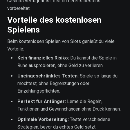
Casinos verfügbar ist, bist du bereits bestens
vorbereitet.
Vorteile des kostenlosen
Spielens
Beim kostenlosen Spielen von Slots genießt du viele
Vorteile:
Kein finanzielles Risiko:
Du kannst die Spiele in
Ruhe ausprobieren, ohne Geld zu verlieren.
Uneingeschränktes Testen:
Spiele so lange du
möchtest, ohne Begrenzungen oder
Einzahlungspflichten.
Perfekt für Anfänger:
Lerne die Regeln,
Funktionen und Gewinnchancen ohne Druck kennen.
Optimale Vorbereitung:
Teste verschiedene
Strategien, bevor du echtes Geld setzt.