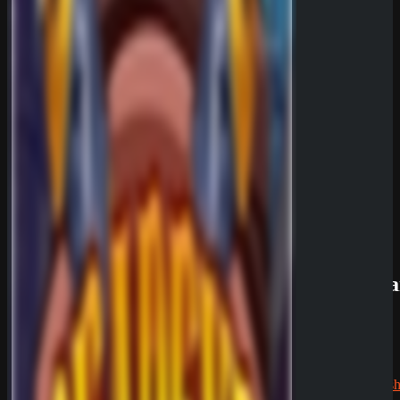
SpinBetter
Casino
Review
Slot-
Neuersche
inungen
im
November
2025
Neue
Slots im
Oktober
2025
Neueste
Kommenta
Alex
zu
Dazard
rami
zu
CryptoRus