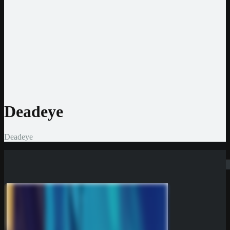
Jeton
CashtoCode
MiFinity
MuchBetter
Auszahlmethoden
Bank Überweisung
MasterCard
Visa
Skrill
Bitcoin
Deadeye
Deadeye
Suchen
Rate Game
(
0
Votes)
Neue Casinos