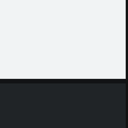
Suchen
Suchen
Neue Casinos
Prestige