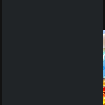
Zahlungs
methoden
Analyse
Submit
SpinEmpir
Sicher dir einen 100% Bonus bis 500€ und spiele
e Casino
Doce Brasil
Review
Try Our Featured Games
SpinBetter
Casino
Review
Slot-
Neuersche
inungen
im
November
2025
Neue
Slots im
Oktober
2025
Neueste
Kommenta