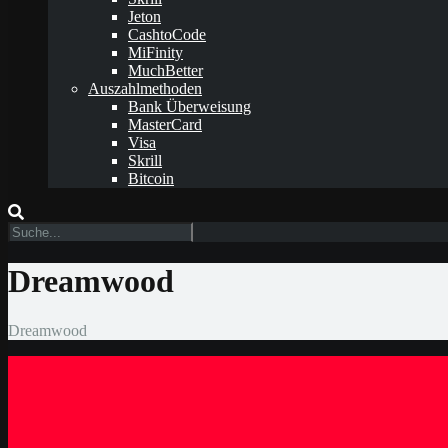
Jeton
CashtoCode
MiFinity
MuchBetter
Auszahlmethoden
Bank Überweisung
MasterCard
Visa
Skrill
Bitcoin
Dreamwood
Dreamwood