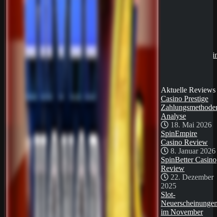
8. Januar 2026
SpinBetter Casino
Review
22. Dezember
2025
Slot-
Neuerscheinungen i
November 2025
3. November
2025
Aktuelle Reviews
Casino Prestige
Zahlungsmethode
Analyse
18. Mai 2026
SpinEmpire
Casino Review
8. Januar 2026
SpinBetter Casino
Review
22. Dezember
2025
Slot-
Neuerscheinunge
im November