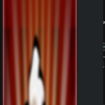
Prestige
SpinE
BESITZER:
JAHRES
Aurevia
10.000.0
IT
BESITZE
Group
GBL
LIZENZ:
Solution
Curacao
N.V.
LIZENZ:
Curacao