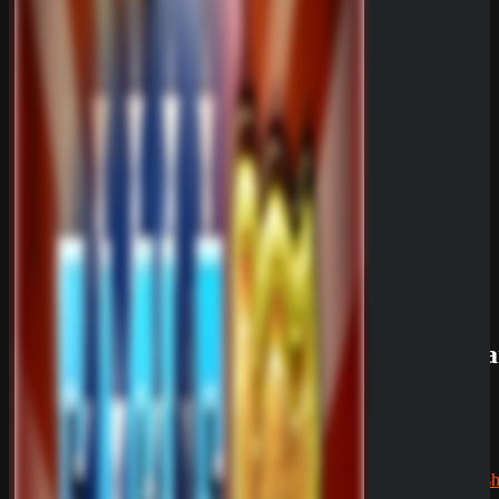
SpinBetter
Casino
Review
Slot-
Neuersche
inungen
im
November
2025
Neue
Slots im
Oktober
2025
Neueste
Kommenta
Alex
zu
Dazard
rami
zu
CryptoRus