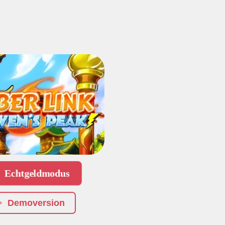
Echtgeldmodus
Demoversion