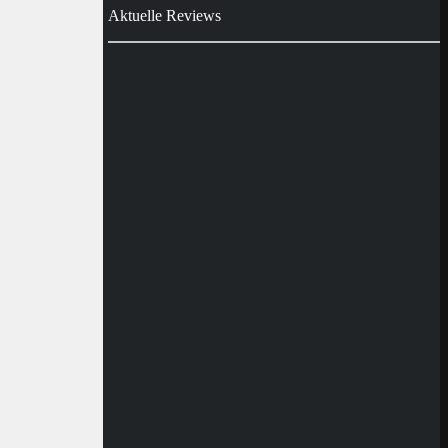
Aktuelle Reviews