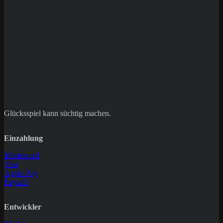
Save my name, email, and website in this
browser for the next time I comment.
Glücksspiel kann süchtig machen.
Einzahlung
Mastercard
Visa
Apple Pay
Paysafe
Entwickler