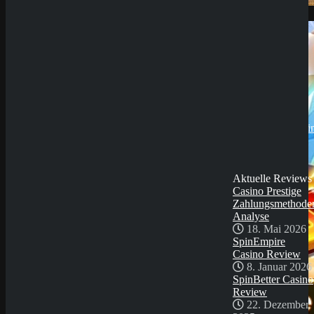
Analyse
18. Mai 2026
Demo Spiel
SpinEmpire Casino
Review
8. Januar 2026
SpinBetter Casino
Review
22. Dezember
2025
Slot-
Neuerscheinungen i
November 2025
3. November
2025
Aktuelle Reviews
Casino Prestige
Zahlungsmethode
Analyse
18. Mai 2026
SpinEmpire
Casino Review
8. Januar 2026
SpinBetter Casino
Review
22. Dezember