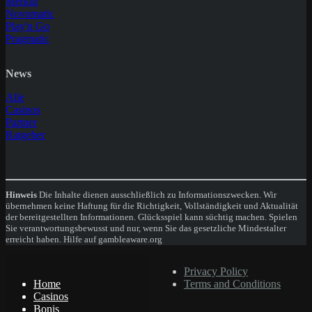
Merkur
Novomatic
Play'n Go
Pragmatic
News
Alle
Casinos
Partner
Ratgeber
Hinweis
Die Inhalte dienen ausschließlich zu Informationszwecken. Wir
übernehmen keine Haftung für die Richtigkeit, Vollständigkeit und Aktualität
der bereitgestellten Informationen. Glücksspiel kann süchtig machen. Spielen
Sie verantwortungsbewusst und nur, wenn Sie das gesetzliche Mindestalter
erreicht haben. Hilfe auf gambleaware.org
© Copyright 2025
Privacy Policy
Home
Terms and Conditions
Casinos
Bonis