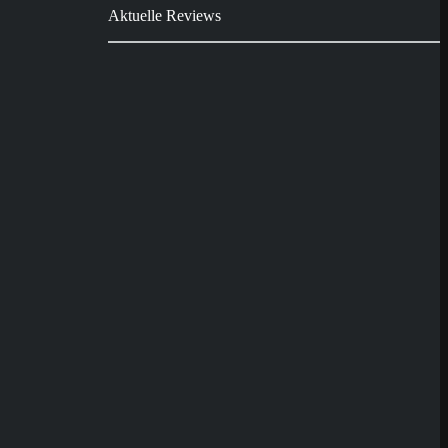
Aktuelle Reviews