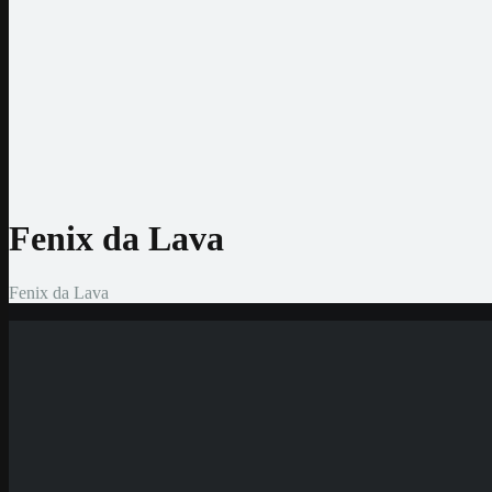
Aus
Fenix da Lava
Fenix da Lava